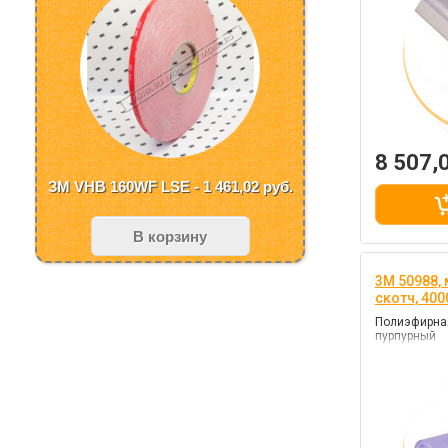
8 507,
ЗМ VHB 160WF LSE - 1 461,02
руб.
В корзину
3M 50988,
скотч, 40
Полиэфирная
пурпурный