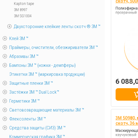
скотч, 50
Kapton tape
Полиэфирная
3M 8997
прозрачный
3M SG1004
Двухсторонние клейкие ленты скотч ® 3M ™
Клей 3М ™
Праймеры, очистители, обезжириватели 3М ™
Абразивы 3М ™
Бампоны 3М ™ (ножки - демпферы)
Этикетки 3М ™ (маркировка продукции)
6 088,
Защитные пленки 3М ™
Застёжки 3М ™ Dual Lock™
Герметики 3М ™
Световозвращающие материалы 3М ™
3M 50980,
Флексоленты 3М ™
скотч, 36
Средства защиты (СИЗ) 3M ™
Маскирующая
каучуковый
Коммерческая графика 3М ™