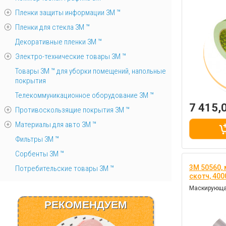
Пленки защиты информации 3М ™
Пленки для стекла 3М ™
Декоративные пленки 3М ™
Электро-технические товары 3М ™
Товары 3М ™ для уборки помещений, напольные
покрытия
Телекоммуникационное оборудование 3М ™
7 415,
Противоскользящие покрытия 3М ™
Материалы для авто 3М ™
Фильтры 3М ™
Сорбенты 3М ™
3M 50560,
Потребительские товары 3М ™
скотч, 40
Маскирующая
РЕКОМЕНДУЕМ