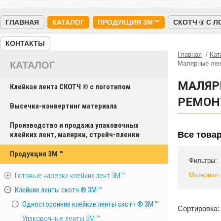
ГЛАВНАЯ
КАТАЛОГ
ПРОДУКЦИЯ 3M™
СКОТЧ ® С 
КОНТАКТЫ
Главная
Кат
КАТАЛОГ
Малярные ле
МАЛЯР
Клейкая лента СКОТЧ ® с логотипом
РЕМОН
Высечка-конвертинг материала
Производство и продажа упаковочных
Все това
клейких лент, малярки, стрейч-пленки
Продукция 3M ™
Фильтры:
Готовые нарезки клейких лент 3M ™
Материал 
Клейкие ленты скотч ® 3M ™
Односторонние клейкие ленты скотч ® 3M ™
Сортировка:
Упаковочные ленты 3М ™