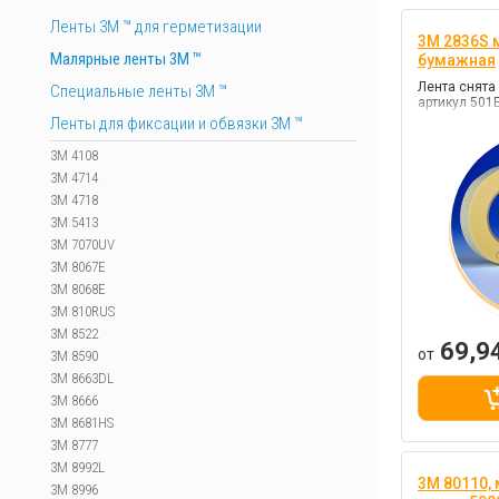
Ленты 3М ™ для герметизации
3M 2836S 
Малярные ленты 3М ™
бумажная
Лента снята 
Специальные ленты 3M ™
артикул 501
Ленты для фиксации и обвязки 3M ™
3M 4108
3M 4714
3M 4718
3M 5413
3M 7070UV
3M 8067E
3M 8068E
3M 810RUS
3M 8522
69,9
от
3M 8590
3M 8663DL
3M 8666
3M 8681HS
3M 8777
3M 8992L
3M 80110,
3M 8996