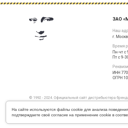
ЗАО «
Наш адр
г. Москв
Время р
Пн-чт с 
Пт с 9-3
Реквизи
ИНН 77
ОГРН 1
© 1992 - 2024. Официальный сайт дистрибьютера бренда
Интернет-сайт носит информационный характер и ни пр
положениями статьи 437 Гражданского кодекса РФ. Тек
На сайте используются файлы cookie для анализа поведени
Политика cookie
подтверждаете своё согласие на применение cookie в соотве
Соглашение на обработку персональных данных