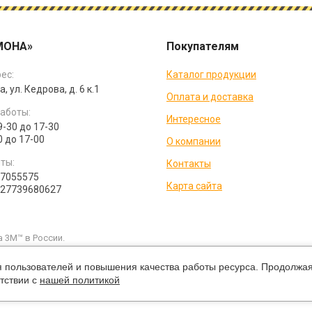
МОНА»
Покупателям
ес:
Каталог продукции
а, ул. Кедрова, д. 6 к.1
Оплата и доставка
аботы:
Интересное
9-30 до 17-30
0 до 17-00
О компании
ты:
Контакты
07055575
Карта сайта
027739680627
 3M™ в России.
и каких условиях не является публичной офертой, которая определяетс
ущую цену на продукцию в рублях вы можете уточнить по телефонам ко
я пользователей и повышения качества работы ресурса. Продолжая
тствии с
нашей политикой