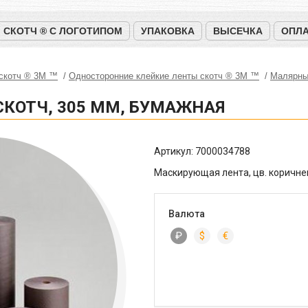
СКОТЧ ® С ЛОГОТИПОМ
УПАКОВКА
ВЫСЕЧКА
ОПЛА
 скотч ® 3M ™
Односторонние клейкие ленты скотч ® 3M ™
Малярны
СКОТЧ, 305 ММ, БУМАЖНАЯ
Артикул:
7000034788
Маскирующая лента, цв. коричн
Валюта
₽
$
€