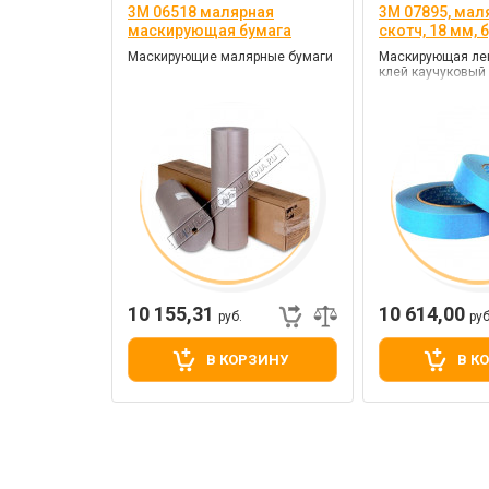
3M 06518 малярная
3M 07895, мал
маскирующая бумага
скотч, 18 мм,
Маскирующие малярные бумаги
Маскирующая лент
клей каучуковый
10 155,31
10 614,00
руб.
руб
В КОРЗИНУ
В К