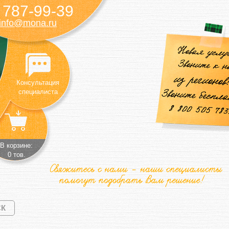
787-99-39
)
info@mona.ru
Консультация
специалиста
В корзине:
0 тов.