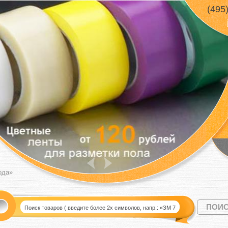
(495
ода»