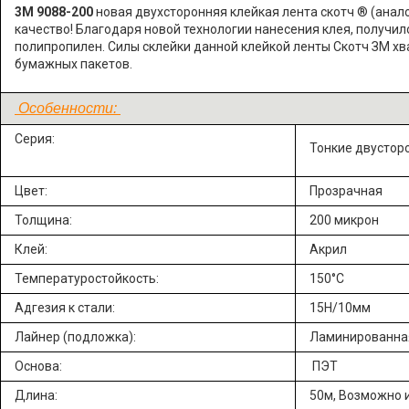
3М 9088-200
новая двухсторонняя клейкая лента скотч ® (анал
качество! Благодаря новой технологии нанесения клея, получил
полипропилен. Силы склейки данной клейкой ленты Скотч ЗМ хв
бумажных пакетов.
Особенности:
Серия:
Тонкие двустор
Цвет:
Прозрачная
Толщина:
200 микрон
Клей:
Акрил
Температуростойкость:
150°C
Адгезия к стали:
15Н/10мм
Лайнер (подложка):
Ламинированная
Основа:
ПЭТ
Длина:
50м, Возможно 