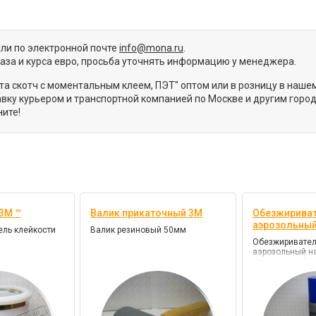
или по электронной почте
info@mona.ru
.
каза и курса евро, просьба уточнять информацию у менеджера.
та скотч с моментальным клеем, ПЭТ" оптом или в розницу в наше
ку курьером и транспортной компанией по Москве и другим город
ите!
3М ™
Валик прикаточный 3М
Обезжириват
аэрозольны
ель клейкости
Валик резиновый 50мм
Обезжиривател
аэрозольный н
изопропила (из