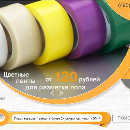
(495
ода»