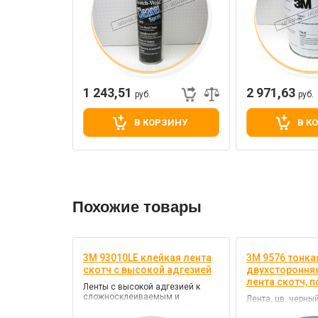
1 243,51
2 971,63
руб.
руб.
В КОРЗИНУ
В К
Похожие товары
3M 93010LE клейкая лента
3M 9576 тонка
скотч с высокой адгезией
двухстороння
лента скотч, 
Ленты с высокой адгезией к
сложносклеиваемым и
Лента, цв. черный
замасленным поверхностям
акриловый