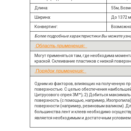
Длина:
55м,
Возм
Ширина:
До 1372 
Конвертинг:
Возможно
Более подробные характеристики Вы можете узн
Область применения:
Могут применяться там, где необходима момент
краской.
Склеивание пластиков с низкой поверхн
Порядок применения:
Одним из факторов, влияющих на полученную про
поверхностью. С целью обеспечения наибольшей 
Цитрусового спрея 3М
™
); 2) Добиться максимал
поверхность (с помощью, например, Изопропила)
поверхности (например, резиновым валиком). Дл
большинства лент и клеев необходимо осуществр
является необходимым и достаточным условием 