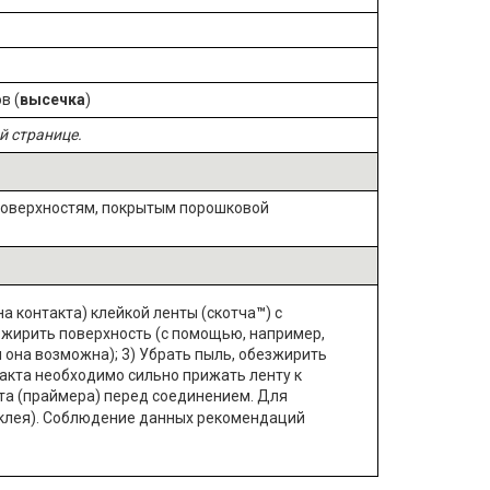
в (
высечка
)
й странице.
поверхностям, покрытым порошковой
 контакта) клейкой ленты (скотча
™
) с
зжирить поверхность (с помощью, например,
 она возможна); 3) Убрать пыль, обезжирить
такта необходимо сильно прижать ленту к
а (
праймер
а) перед соединением. Для
клея).
Соблюдение данных рекомендаций