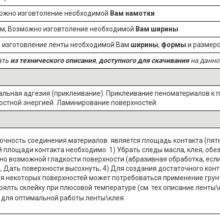
ожно изговтоление необходимой
Вам намотки
мм,
Возможно изговтоление необходимой
Вам ширины
 изготовление ленты необходимой Вам
ширины
,
формы
и размеро
ать
из технического описания
,
доступного для скачивания
на данно
альная адгезия (приклеивание).
Приклеивание пеноматериалов к 
остной энергией. Ламинирование поверхностей.
чность соединения материалов является площадь контакта (пятна
площади контакта необходимо: 1) Убрать следы масла, клея, обе
ьно возможной гладкости поверхности (абразивная обработка, если
, Дать поверхности высохнуть; 4) Для создания достаточного кон
я некоторых поверхностей может потребоваться применение грунт
ялть склейку при плюсовой температуре (см. тех описание ленты\
для оптимальной работы ленты\клея.