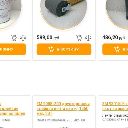
599,00
486,20
руб.
руб.
ОРЗИНУ
В КОРЗИНУ
В 
я
3M 9088-200 двусторонняя
3M 93015LE к
я клейкая
клейкая лента скотч, 1550
скотч с высо
полипропилен
мм, ПЭТ
Ленты с высоко
сложносклеив
, клей
Лента усиленная, 205 мкр, цв.
замасленным п
прозрачный, клей акриловый