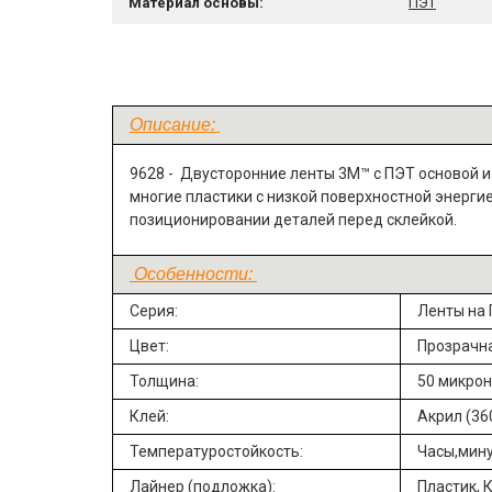
Материал основы:
ПЭТ
Описание:
9628 -
Двусторонние ленты 3M™ с ПЭТ основой 
многие пластики с низкой поверхностной энергие
позиционировании деталей перед склейкой.
Особенности:
Серия:
Ленты на 
Цвет:
Прозрачн
Толщина:
50 микрон
Клей:
Акрил (36
Температуростойкость:
Часы,мину
Лайнер (подложка):
Пластик, 