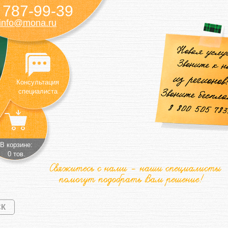
787-99-39
)
info@mona.ru
Консультация
специалиста
В корзине:
0 тов.