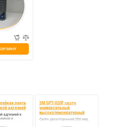
КОРЗИНУ
лейкая лента
3M GPT-020F скотч
кой адгезией
универсальный
высокотемпературный
й адгезией к
аемым и
Скотч двухсторонний 200 мкр,
оверхностям
пластиковый белый лайнер, цвет