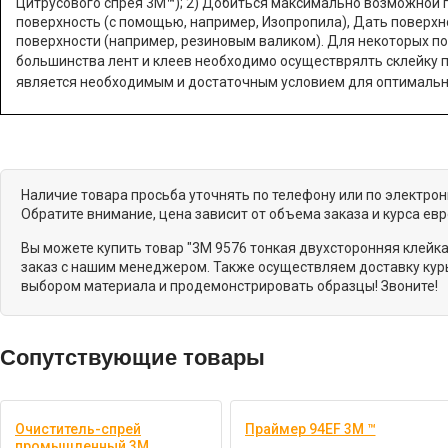
Цитрусового спрея 3М
™
); 2) Добиться максимально возможной г
поверхность (с помощью, например, Изопропила), Дать поверхн
поверхности (например, резиновым валиком). Для некоторых п
большинства лент и клеев необходимо осуществрялть склейку п
является необходимым и достаточным условием для оптимальн
Наличие товара просьба уточнять по телефону или по электро
Обратите внимание, цена зависит от объема заказа и курса ев
Вы можете купить товар "3M 9576 тонкая двухсторонняя клейка
заказ с нашим менеджером. Также осуществляем доставку курь
выбором материала и продемонстрировать образцы! Звоните!
Сопутствующие товары
Очиститель-спрей
Праймер 94EF 3М ™
промышленный 3M