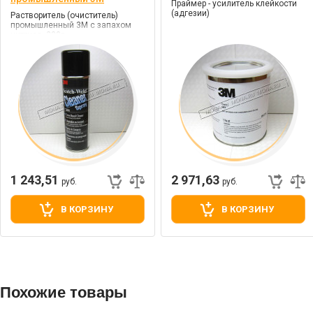
Праймер - усилитель клейкости
(адгезии)
Растворитель (очиститель)
промышленный 3М с запахом
цитруса, 230г.
1 243,51
2 971,63
руб.
руб.
В КОРЗИНУ
В КОРЗИНУ
Похожие товары