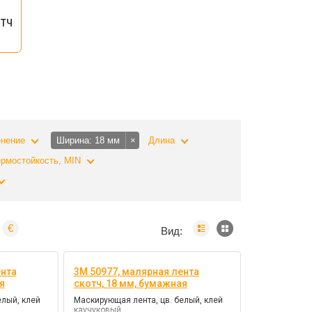
тч
нение
Ширина
18 мм
×
Длина
ермостойкость, MIN
€
Вид:
ента
3M 50977, малярная лента
я
скотч, 18 мм, бумажная
елый, клей
Маскирующая лента, цв. белый, клей
каучуковый