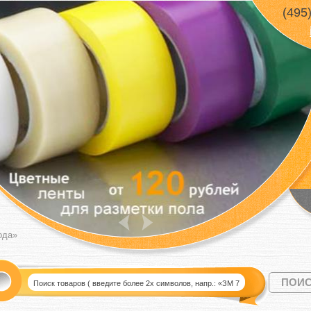
(495
ода»