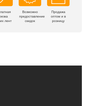
латная
Возможно
Продажа
резка
предоставление
оптом и в
их лент
скидок
розницу