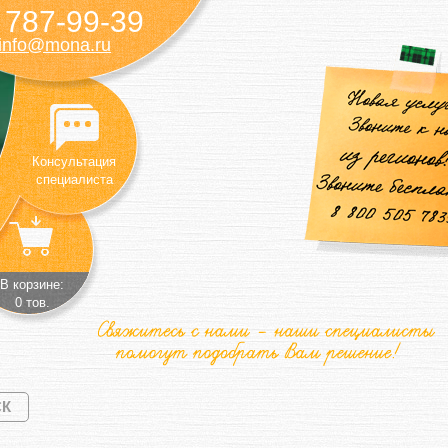
787-99-39
)
info@mona.ru
Консультация
специалиста
В корзине:
0 тов.