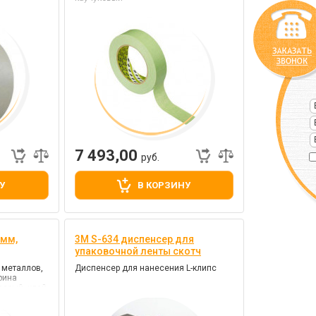
7 493,00
руб.
У
В КОРЗИНУ
 мм,
3M S-634 диспенсер для
упаковочной ленты скотч
 металлов,
Диспенсер для нанесения L-клипс
рина
серый, клей
ти)