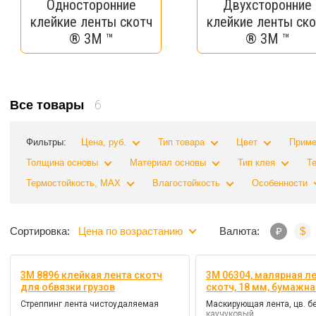
Односторонние
Двухсторонние
клейкие ленты скотч
клейкие ленты ско
® 3M ™
® 3M ™
6
Все товары
Фильтры:
Цена, руб.
Тип товара
Цвет
Приме
Толщина основы
Материал основы
Тип клея
Т
Термостойкость, MAX
Влагостойкость
Особенности
Сортировка:
Цена по возрастанию
Валюта:
₽
$
3M 8896 клейкая лента скотч
3M 06304, малярная л
для обвязки грузов
скотч, 18 мм, бумажна
Стреппинг лента чистоудаляемая
Маскирующая лента, цв. б
каучуковый