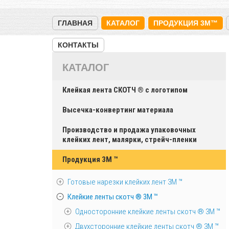
ГЛАВНАЯ
КАТАЛОГ
ПРОДУКЦИЯ 3M™
КОНТАКТЫ
КАТАЛОГ
Клейкая лента СКОТЧ ® с логотипом
Высечка-конвертинг материала
Производство и продажа упаковочных
клейких лент, малярки, стрейч-пленки
Продукция 3M ™
Готовые нарезки клейких лент 3M ™
Клейкие ленты скотч ® 3M ™
Односторонние клейкие ленты скотч ® 3M ™
Двухсторонние клейкие ленты скотч ® 3M ™