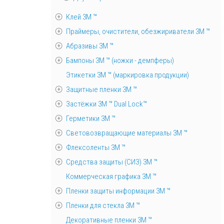
Клей 3М ™
Праймеры, очистители, обезжириватели 3М ™
Абразивы 3М ™
Бампоны 3М ™ (ножки - демпферы)
Этикетки 3М ™ (маркировка продукции)
Защитные пленки 3М ™
Застёжки 3М ™ Dual Lock™
Герметики 3М ™
Световозвращающие материалы 3М ™
Флексоленты 3М ™
Средства защиты (СИЗ) 3M ™
Коммерческая графика 3М ™
Пленки защиты информации 3М ™
Пленки для стекла 3М ™
Декоративные пленки 3М ™