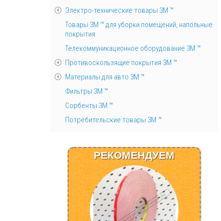
Электро-технические товары 3М ™
Товары 3М ™ для уборки помещений, напольные
покрытия
Телекоммуникационное оборудование 3М ™
Противоскользящие покрытия 3М ™
Материалы для авто 3М ™
Фильтры 3М ™
Сорбенты 3М ™
Потребительские товары 3М ™
РЕКОМЕНДУЕМ