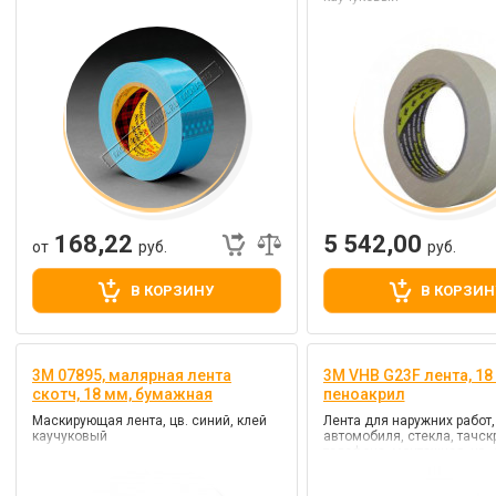
168,22
5 542,00
от
руб.
руб.
В КОРЗИНУ
В КОРЗИН
3M 07895, малярная лента
3M VHB G23F лента, 18
скотч, 18 мм, бумажная
пеноакрил
Маскирующая лента, цв. синий, клей
Лента для наружних работ,
каучуковый
автомобиля, стекла, тачск
телефона, монтажная, цв. 
VHB (повышенной прочнос