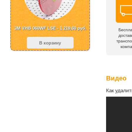
ЗМ VHB 060WF LSE - 1 219,60
руб.
Беспл
достав
трансп
В корзину
комп
Видео
Как удалит