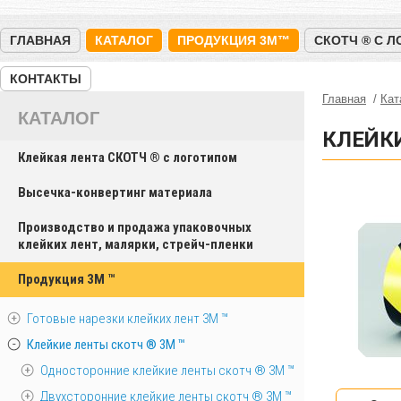
ГЛАВНАЯ
КАТАЛОГ
ПРОДУКЦИЯ 3M™
СКОТЧ ® С 
КОНТАКТЫ
Главная
Кат
КАТАЛОГ
КЛЕЙКИ
Клейкая лента СКОТЧ ® с логотипом
Высечка-конвертинг материала
Производство и продажа упаковочных
клейких лент, малярки, стрейч-пленки
Продукция 3M ™
Готовые нарезки клейких лент 3M ™
Клейкие ленты скотч ® 3M ™
Односторонние клейкие ленты скотч ® 3M ™
Двухсторонние клейкие ленты скотч ® 3M ™