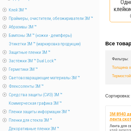
Одн
клейки
Клей 3М ™
Праймеры, очистители, обезжириватели 3М ™
Абразивы 3М ™
Бампоны 3М ™ (ножки - демпферы)
Все това
Этикетки 3М ™ (маркировка продукции)
Защитные пленки 3М ™
Фильтры:
Застёжки 3М ™ Dual Lock™
Толщина 
Герметики 3М ™
Термостой
Световозвращающие материалы 3М ™
Флексоленты 3М ™
Средства защиты (СИЗ) 3M ™
Сортировка:
Коммерческая графика 3М ™
Пленки защиты информации 3М ™
3M 8940 д
лента скот
Пленки для стекла 3М ™
Лента для с
Декоративные пленки 3М ™
клей акрил