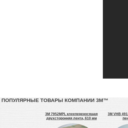
ПОПУЛЯРНЫЕ ТОВАРЫ КОМПАНИИ 3М™
 RP32 лента, 20 мм,
3M 7952MPL клеепереносящая
3M VHB 4912
пеноакрил
двухсторонняя лента, 610 мм
пе