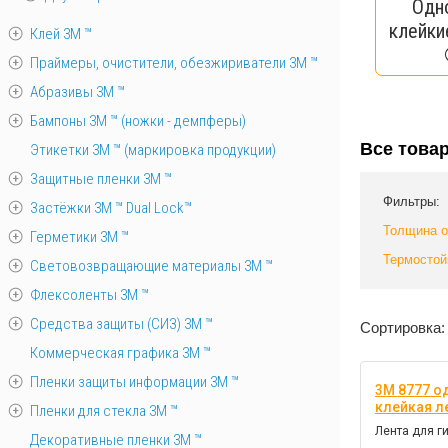
Одн
клейки
Клей 3М ™
Праймеры, очистители, обезжириватели 3М ™
Абразивы 3М ™
Бампоны 3М ™ (ножки - демпферы)
Все това
Этикетки 3М ™ (маркировка продукции)
Защитные пленки 3М ™
Фильтры:
Застёжки 3М ™ Dual Lock™
Толщина 
Герметики 3М ™
Термостой
Световозвращающие материалы 3М ™
Флексоленты 3М ™
Средства защиты (СИЗ) 3M ™
Сортировка:
Коммерческая графика 3М ™
Пленки защиты информации 3М ™
3M 8777 о
клейкая л
Пленки для стекла 3М ™
Лента для г
Декоративные пленки 3М ™