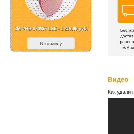
ЗМ VHB 060WF LSE - 1 219,60
руб.
Беспл
достав
трансп
В корзину
комп
Видео
Как удалит