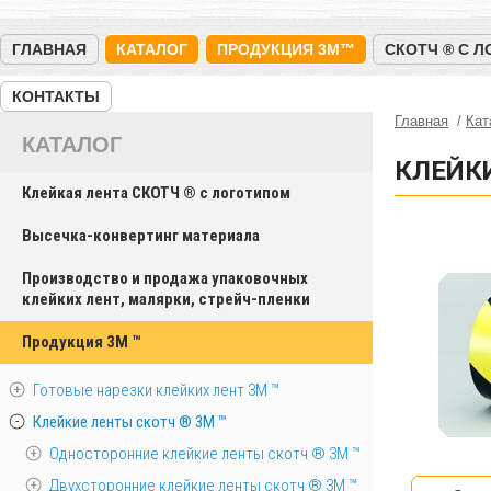
ГЛАВНАЯ
КАТАЛОГ
ПРОДУКЦИЯ 3M™
СКОТЧ ® С 
КОНТАКТЫ
Главная
Кат
КАТАЛОГ
КЛЕЙКИ
Клейкая лента СКОТЧ ® с логотипом
Высечка-конвертинг материала
Производство и продажа упаковочных
клейких лент, малярки, стрейч-пленки
Продукция 3M ™
Готовые нарезки клейких лент 3M ™
Клейкие ленты скотч ® 3M ™
Односторонние клейкие ленты скотч ® 3M ™
Двухсторонние клейкие ленты скотч ® 3M ™