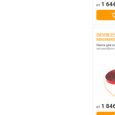
1 64
от
3M VHB 591
пеноакри
Лента для н
автомобиля,
телефона, м
черный, кле
прочности)
1 84
от