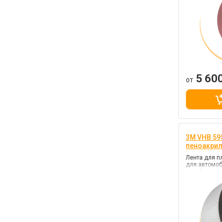
5 60
от
3M VHB 595
пеноакри
Лента для п
для автомоб
телефона, м
внутренних р
VHB (повыше