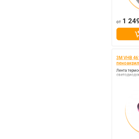
1 24
от
3M VHB 461
пеноакри
Лента термо
светодиодов
стекла, тач
металлов, н
монтажная, д
серый, клей
прочности)