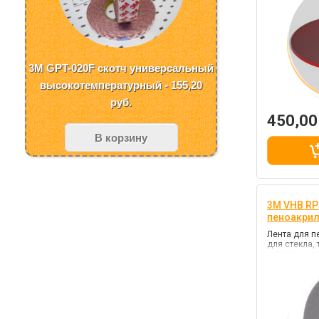
3M GPT-020F скотч универсальный
высокотемпературный - 155,20
руб.
450,0
В корзину
3M VHB RP4
пеноакри
Лента для п
для стекла,
металлов, п
автомобиля, 
серый, клей
фиксации)