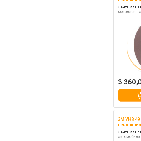
Лента для а
металлов, т
наружних раб
клей VHB (п
3 360,
3M VHB 491
пеноакри
Лента для п
автомобиля,