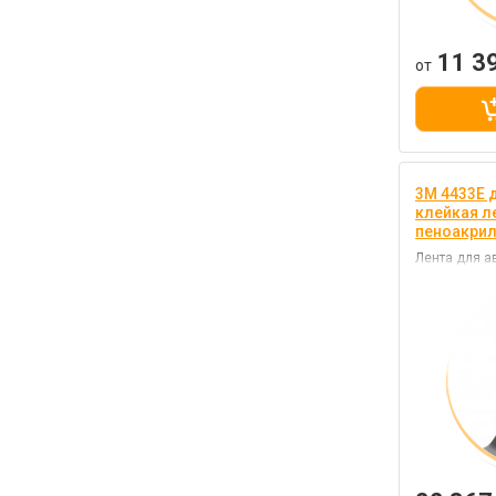
11 3
от
3M 4433E 
клейкая ле
пеноакри
Лента для а
работ, для 
цв. серый, 