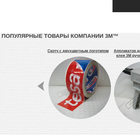
ПОПУЛЯРНЫЕ ТОВАРЫ КОМПАНИИ 3М™
ащитные VISITOR 3M
Скотч с двухцветным логотипом
Аппликатор д
71448-00001M
клея 3М ручн