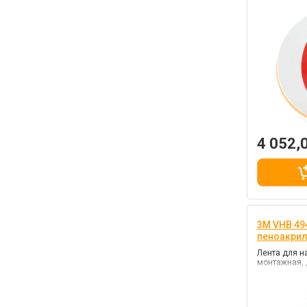
перегородок
белый, клей
прочности)
4 052,
3M VHB 494
пеноакри
Лента для н
монтажная, 
тачскрина т
пластиков, ц
(повышенной