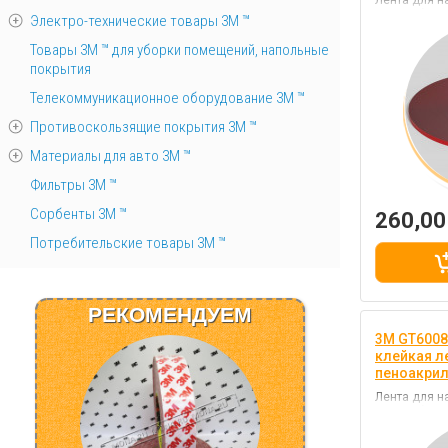
Лента для н
автомобиля,
Электро-технические товары 3М ™
телефона, м
серый, клей
Товары 3М ™ для уборки помещений, напольные
покрытия
Телекоммуникационное оборудование 3М ™
Противоскользящие покрытия 3М ™
Материалы для авто 3М ™
Фильтры 3М ™
Сорбенты 3М ™
260,0
Потребительские товары 3М ™
РЕКОМЕНДУЕМ
3M GT6008
клейкая ле
пеноакри
Лента для н
автомобиля,
телефона, м
серый, клей