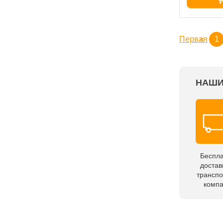
Первая
«
1
НАШИ
Беспл
достав
трансп
комп