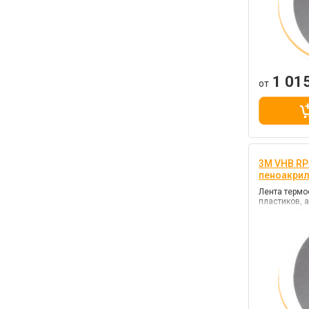
1 01
от
3M VHB RP4
пеноакри
Лента термо
пластиков, 
тачскрина т
наружних ра
внутренних р
(повышенной