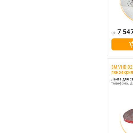
7 54
от
3M VHB B23
пеноакри
Лента для с
телефона, д
наружних ра
черный, кле