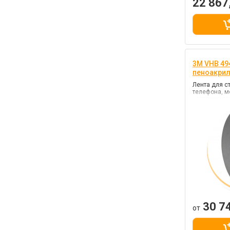
22 867
3M VHB 494
пеноакри
Лента для с
телефона, м
наружних ра
серый, клей
прочности)
30 7
от