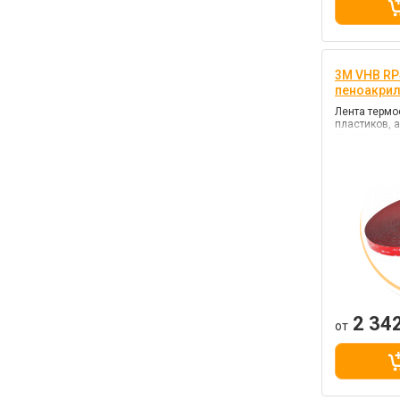
3M VHB RP4
пеноакри
Лента термо
пластиков, 
тачскрина т
наружних ра
внутренних р
(сильной фи
2 34
от