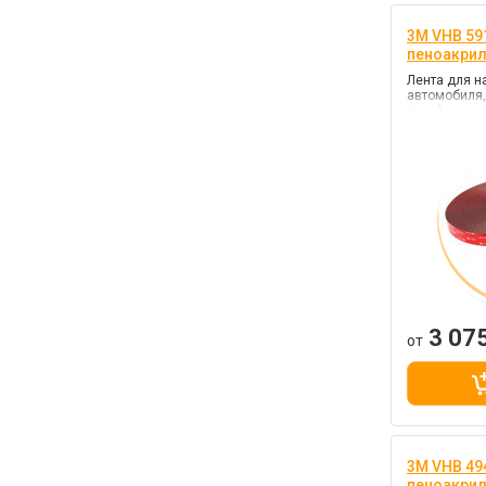
3M VHB 591
пеноакри
Лента для н
автомобиля,
телефона, м
черный, кле
прочности)
3 07
от
3M VHB 494
пеноакри