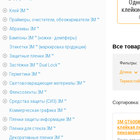
Одн
клейки
Клей 3М ™
Праймеры, очистители, обезжириватели 3М ™
Абразивы 3М ™
Бампоны 3М ™ (ножки - демпферы)
Все това
Этикетки 3М ™ (маркировка продукции)
Защитные пленки 3М ™
Фильтры:
Застёжки 3М ™ Dual Lock™
Длина
Герметики 3М ™
Термостой
Световозвращающие материалы 3М ™
Флексоленты 3М ™
Средства защиты (СИЗ) 3M ™
Сортировка:
Коммерческая графика 3М ™
Пленки защиты информации 3М ™
3M GT6008
клейкая ле
Пленки для стекла 3М ™
пеноакри
Декоративные пленки 3М ™