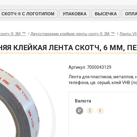
СКОТЧ ® С ЛОГОТИПОМ
УПАКОВКА
ВЫСЕЧКА
ОПЛА
 скотч ® 3M ™
Двухсторонние клейкие ленты скотч ® 3M ™
Ленты V
НЯЯ КЛЕЙКАЯ ЛЕНТА СКОТЧ, 6 ММ, П
Артикул:
7000043129
Лента для пластиков, металлов, 
телефона, цв. серый, клей VHB (
Валюта
₽
$
€