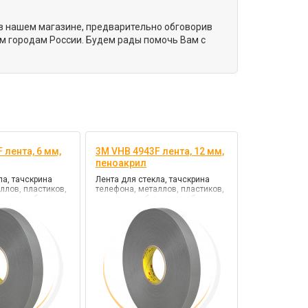
у в нашем магазине, предварительно обговорив
м городам России. Будем рады помочь Вам с
 лента, 6 мм,
3M VHB 4943F лента, 12 мм,
пеноакрил
ла, тачскрина
Лента для стекла, тачскрина
ллов, пластиков,
телефона, металлов, пластиков,
, автомобиля, цв.
наружних работ, автомобиля, цв.
B (сильной
серый, клей VHB (повышенной
прочности)