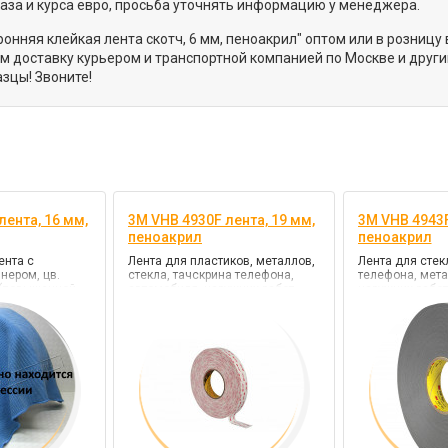
каза и курса евро, просьба уточнять информацию у менеджера.
онняя клейкая лента скотч, 6 мм, пеноакрил" оптом или в розниц
 доставку курьером и транспортной компанией по Москве и други
зцы! Звоните!
лента, 16 мм,
3M VHB 4930F лента, 19 мм,
3M VHB 4943F
пеноакрил
пеноакрил
ента с
Лента для пластиков, металлов,
Лента для стек
нером, цв.
стекла, тачскрина телефона,
телефона, мета
 (повышенной
автомобиля, наружних работ,
наружних работ
монтажная, цв. белый, клей VHB
серый, клей VH
(повышенной прочности)
фиксации)