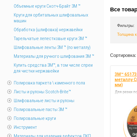
Объемные круги Скотч-Брайт 3M ™
Все това
Круги для орбитальных шлифовальных
машин
Фильтры:
Обработка (шлифовка) нержавейки
Толщина к
Тарельчатые лепестковые круги 3М ™
Шлифовальные ленты 3M ™ (по металлу)
Сортировка:
Материалы для ручного шлифования 3М ™
Купить средства 3М™, в том числе спреи
для чистки нержавейки
3M™ 65173
металлу Cu
Полировка паркета \ каменного пола
мм)
Листы и рулоны Scotch-Brite™
Для резки п
Шлифовальные листы и рулоны
Полировальные пасты 3М ™
Полировальные круги
Инструмент
Материалы для удаления дефектов ЛКП