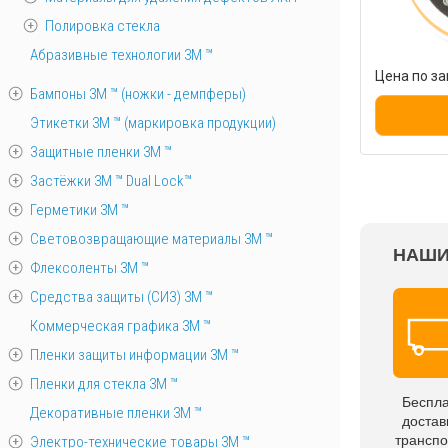
Полировка стекла
Абразивные технологии 3М ™
Цена по за
Бампоны 3М ™ (ножки - демпферы)
Этикетки 3М ™ (маркировка продукции)
Защитные пленки 3М ™
Застёжки 3М ™ Dual Lock™
Герметики 3М ™
Световозвращающие материалы 3М ™
НАШИ
Флексоленты 3М ™
Средства защиты (СИЗ) 3M ™
Коммерческая графика 3М ™
Пленки защиты информации 3М ™
Пленки для стекла 3М ™
Беспл
Декоративные пленки 3М ™
достав
трансп
Электро-технические товары 3М ™