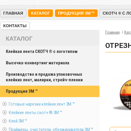
ГЛАВНАЯ
КАТАЛОГ
ПРОДУКЦИЯ 3M™
СКОТЧ ® С 
КОНТАКТЫ
Главная
Кат
КАТАЛОГ
ОТРЕЗ
Клейкая лента СКОТЧ ® с логотипом
Высечка-конвертинг материала
Производство и продажа упаковочных
клейких лент, малярки, стрейч-пленки
Продукция 3M ™
Готовые нарезки клейких лент 3M ™
Клейкие ленты скотч ® 3M ™
Клей 3М ™
Праймеры, очистители, обезжириватели 3М ™