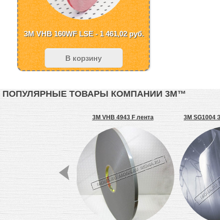
ЗМ VHB 160WF LSE - 1 461,02
руб.
В корзину
ПОПУЛЯРНЫЕ ТОВАРЫ КОМПАНИИ 3М™
малярная лента скотч,
3M VHB 4943 F лента
3M SG1004 
бумажная