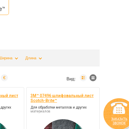
te™
Ширина
Длина
€
Вид:
ный лист
3M™ 07496 шлифовальный лист
Scotch-Brite™
 других
Для обработки металлов и других
материалов