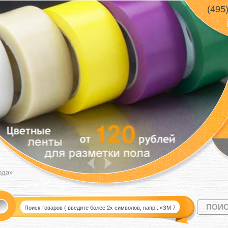
(495
ода»