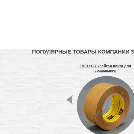
ПОПУЛЯРНЫЕ ТОВАРЫ КОМПАНИИ 
лента
3M VHB 4950 F лента
3M R3127 клейкая лента для
сращивания