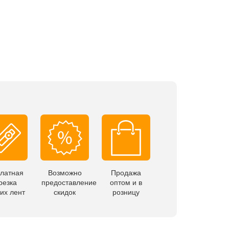
латная
Возможно
Продажа
резка
предоставление
оптом и в
их лент
скидок
розницу