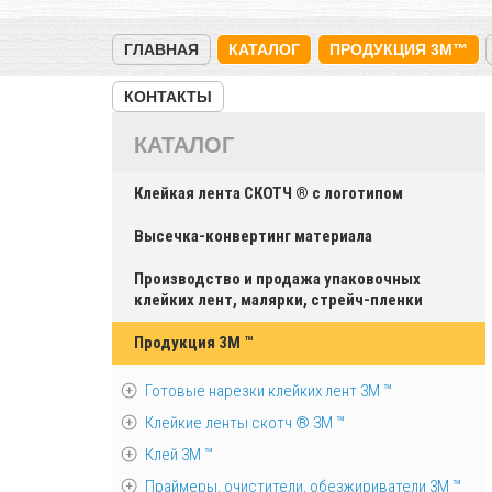
ГЛАВНАЯ
КАТАЛОГ
ПРОДУКЦИЯ 3M™
КОНТАКТЫ
КАТАЛОГ
Клейкая лента СКОТЧ ® с логотипом
Высечка-конвертинг материала
Производство и продажа упаковочных
клейких лент, малярки, стрейч-пленки
Продукция 3M ™
Готовые нарезки клейких лент 3M ™
Клейкие ленты скотч ® 3M ™
Клей 3М ™
Праймеры, очистители, обезжириватели 3М ™