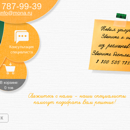
787-99-39
)
info@mona.ru
Консультация
специалиста
В корзине:
0 тов.