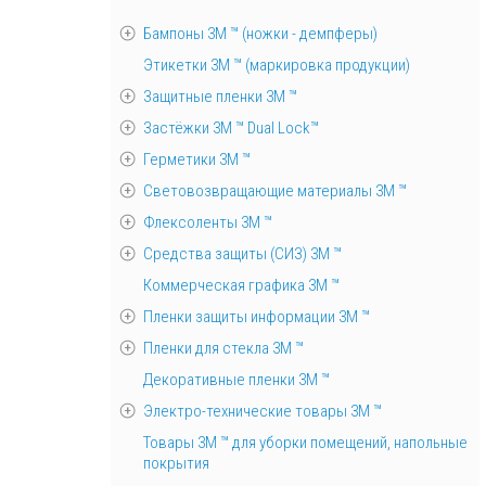
Бампоны 3М ™ (ножки - демпферы)
Этикетки 3М ™ (маркировка продукции)
Защитные пленки 3М ™
Застёжки 3М ™ Dual Lock™
Герметики 3М ™
Световозвращающие материалы 3М ™
Флексоленты 3М ™
Средства защиты (СИЗ) 3M ™
Коммерческая графика 3М ™
Пленки защиты информации 3М ™
Пленки для стекла 3М ™
Декоративные пленки 3М ™
Электро-технические товары 3М ™
Товары 3М ™ для уборки помещений, напольные
покрытия