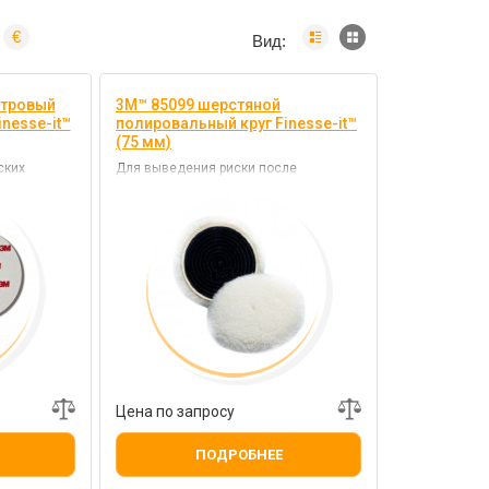
€
Вид:
етровый
3M™ 85099 шерстяной
nesse-it™
полировальный круг Finesse-it™
(75 мм)
ских
Для выведения риски после
ванием
подготовки поверхности
льных паст
микроабразивом
Цена по запросу
ПОДРОБНЕЕ