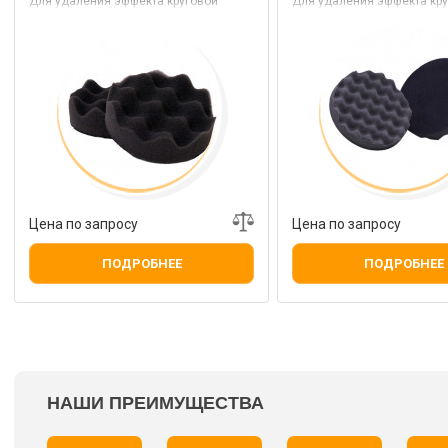
Для удаления эффекта круговой
Для удаления эффекта кру
голограммы, который может
голограммы, который мож
возникнуть после обработки
возникнуть после обработ
агрессивной пастой
агрессивной пастой
Цена по запросу
Цена по запросу
ПОДРОБНЕЕ
ПОДРОБНЕЕ
НАШИ ПРЕИМУЩЕСТВА