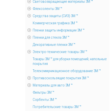
Световозвращающие материалы 3М ™
Флексоленты 3М ™
Средства защиты (СИЗ) 3M ™
Коммерческая графика 3М ™
Пленки защиты информации 3М ™
Пленки для стекла 3М ™
Декоративные пленки 3М ™
Электро-технические товары 3М ™
Товары 3М ™ для уборки помещений, напольные
покрытия
Телекоммуникационное оборудование 3М ™
Противоскользящие покрытия 3М ™
Материалы для авто 3М ™
Фильтры 3М ™
Сорбенты 3М ™
Потребительские товары 3М ™