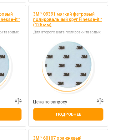
тровый
3M™ 09391 мягкий фетровый
nesse-it™
полировальный круг Finesse-it™
(125 мм)
ки твердых
Для второго шага полировки твердых
в
синтетических материалов
Цена по запросу
ПОДРОБНЕЕ
3M™ 60107 оранжевый