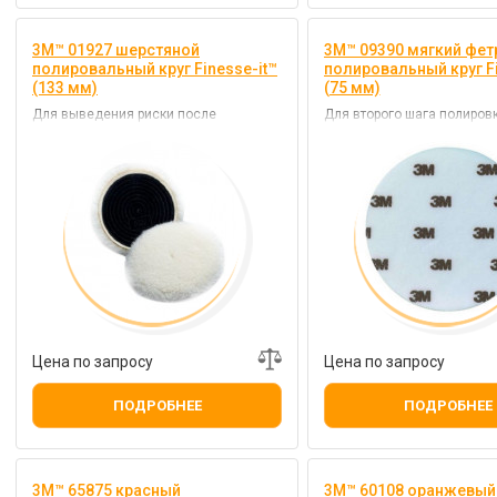
3M™ 01927 шерстяной
3M™ 09390 мягкий фе
полировальный круг Finesse-it™
полировальный круг Fi
(133 мм)
(75 мм)
Для выведения риски после
Для второго шага полиров
подготовки поверхности
синтетических материало
микроабразивом
Цена по запросу
Цена по запросу
ПОДРОБНЕЕ
ПОДРОБНЕЕ
3M™ 65875 красный
3M™ 60108 оранжевый