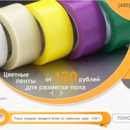
(495
ода»