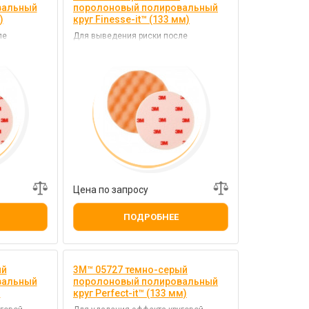
вальный
поролоновый полировальный
)
круг Finesse-it™ (133 мм)
ле
Для выведения риски после
подготовки поверхности
микроабразивом
Цена по запросу
ПОДРОБНЕЕ
ый
3M™ 05727 темно-серый
вальный
поролоновый полировальный
)
круг Perfect-it™ (133 мм)