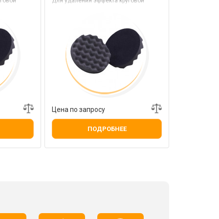
говой
Для удаления эффекта круговой
ет
голограммы, который может
ки
возникнуть после обработки
агрессивной пастой
Цена по запросу
ПОДРОБНЕЕ