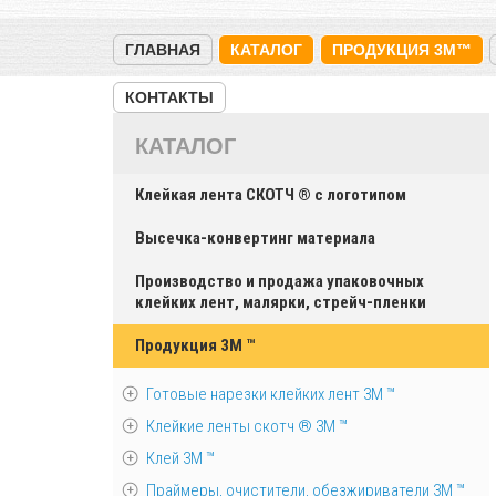
ГЛАВНАЯ
КАТАЛОГ
ПРОДУКЦИЯ 3M™
КОНТАКТЫ
КАТАЛОГ
Клейкая лента СКОТЧ ® с логотипом
Высечка-конвертинг материала
Производство и продажа упаковочных
клейких лент, малярки, стрейч-пленки
Продукция 3M ™
Готовые нарезки клейких лент 3M ™
Клейкие ленты скотч ® 3M ™
Клей 3М ™
Праймеры, очистители, обезжириватели 3М ™