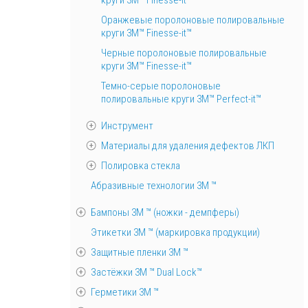
круги 3M™ Finesse-it™
Оранжевые поролоновые полировальные
круги 3M™ Finesse-it™
Черные поролоновые полировальные
круги 3M™ Finesse-it™
Темно-серые поролоновые
полировальные круги 3M™ Perfect-it™
Инструмент
Материалы для удаления дефектов ЛКП
Полировка стекла
Абразивные технологии 3М ™
Бампоны 3М ™ (ножки - демпферы)
Этикетки 3М ™ (маркировка продукции)
Защитные пленки 3М ™
Застёжки 3М ™ Dual Lock™
Герметики 3М ™