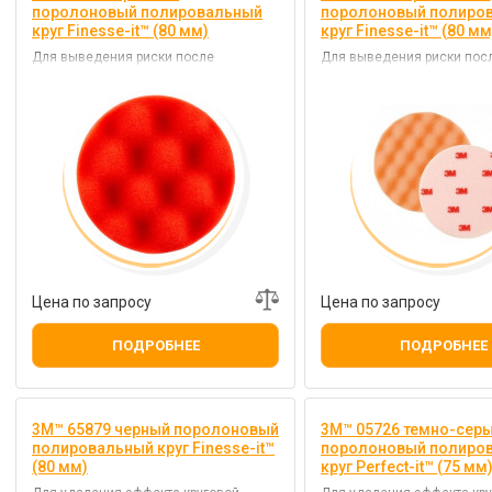
поролоновый полировальный
поролоновый полиро
круг Finesse-it™ (80 мм)
круг Finesse-it™ (80 мм
Для выведения риски после
Для выведения риски пос
подготовки поверхности
подготовки поверхности
микроабразивом
микроабразивом
Цена по запросу
Цена по запросу
ПОДРОБНЕЕ
ПОДРОБНЕЕ
3M™ 65879 черный поролоновый
3M™ 05726 темно-сер
полировальный круг Finesse-it™
поролоновый полиро
(80 мм)
круг Perfect-it™ (75 мм