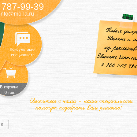
787-99-39
)
info@mona.ru
Консультация
специалиста
В корзине:
0 тов.