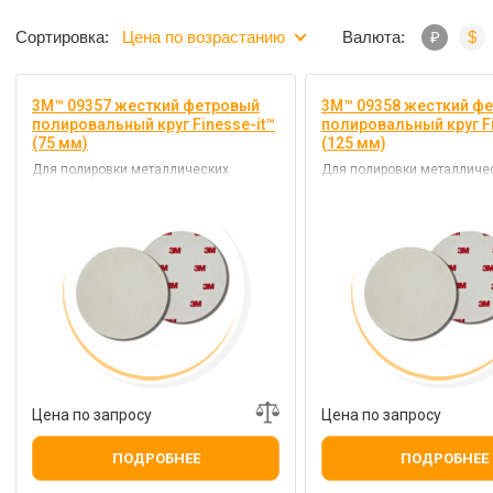
Сортировка:
Цена по возрастанию
Валюта:
₽
$
3M™ 09357 жесткий фетровый
3M™ 09358 жесткий ф
полировальный круг Finesse-it™
полировальный круг Fi
(75 мм)
(125 мм)
Для полировки металлических
Для полировки металличе
поверхностей с использованием
поверхностей с использо
любых нежидких полировальных паст
любых нежидких полирова
Цена по запросу
Цена по запросу
ПОДРОБНЕЕ
ПОДРОБНЕЕ