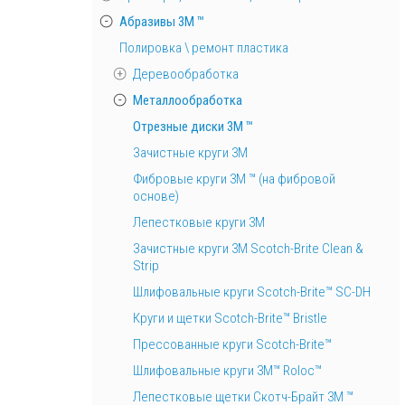
Абразивы 3М ™
Полировка \ ремонт пластика
Деревообработка
Металлообработка
Отрезные диски 3М ™
Зачистные круги 3М
Фибровые круги 3М ™ (на фибровой
основе)
Лепестковые круги 3M
Зачистные круги 3М Scotch-Brite Clean &
Strip
Шлифовальные круги Scotch-Brite™ SC-DH
Круги и щетки Scotch-Brite™ Bristle
Прессованные круги Scotch-Brite™
Шлифовальные круги 3M™ Roloc™
Лепестковые щетки Скотч-Брайт 3М ™