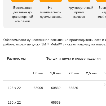
Бесплатная
Нет
Круглосуточный
Бесп
доставка до
минимальной
прием
на
транспортной
суммы заказа
заказов
клейк
компании
Обеспечивают существенное повышение производительности и с
работе, отрезные диски 3М™ Metal™ снижают нагрузку на опера
Размер, мм
Толщина круга и номер изделия
1,0 мм
1,6 мм
2,0 мм
2,5 мм
3
6
125 х 22
68009
60830
65526
150 х 22
65539