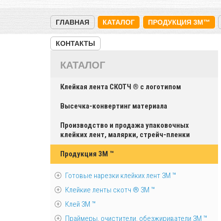
ГЛАВНАЯ
КАТАЛОГ
ПРОДУКЦИЯ 3M™
КОНТАКТЫ
КАТАЛОГ
Клейкая лента СКОТЧ ® с логотипом
Высечка-конвертинг материала
Производство и продажа упаковочных
клейких лент, малярки, стрейч-пленки
Продукция 3M ™
Готовые нарезки клейких лент 3M ™
Клейкие ленты скотч ® 3M ™
Клей 3М ™
Праймеры, очистители, обезжириватели 3М ™