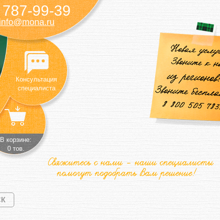
787-99-39
)
info@mona.ru
Консультация
специалиста
В корзине:
0 тов.