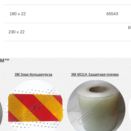
180 х 22
65543
6
230 х 22
3М™
3M Знак большегруза
3M 4011A Защитная пленка