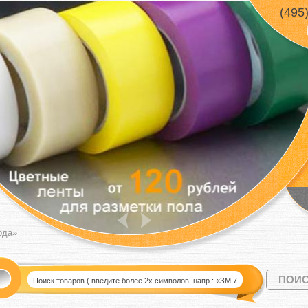
(495
ода»