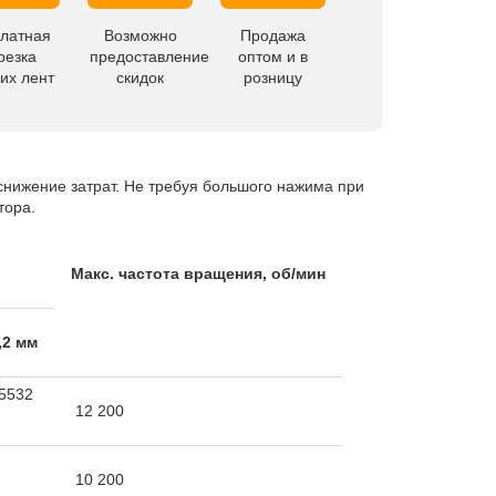
латная
Возможно
Продажа
резка
предоставление
оптом и в
их лент
скидок
розницу
нижение затрат. Не требуя большого нажима при
тора.
Макс. частота вращения,
об/мин
,2 мм
5532
12 200
10 200