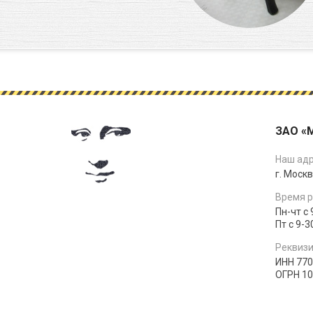
ЗАО «
Наш адр
г. Москв
Время р
Пн-чт с 
Пт с 9-3
Реквизи
ИНН 77
ОГРН 1