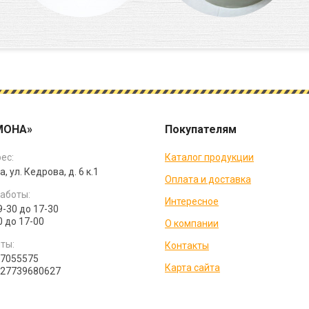
МОНА»
Покупателям
ес:
Каталог продукции
а, ул. Кедрова, д. 6 к.1
Оплата и доставка
аботы:
Интересное
9-30 до 17-30
0 до 17-00
О компании
ты:
Контакты
07055575
Карта сайта
027739680627