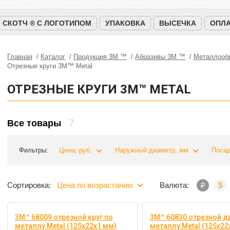
СКОТЧ ® С ЛОГОТИПОМ
УПАКОВКА
ВЫСЕЧКА
ОПЛА
Главная
Каталог
Продукция 3M ™
Абразивы 3М ™
Металлооб
Отрезные круги 3M™ Metal
ОТРЕЗНЫЕ КРУГИ 3M™ METAL
7
Все товары
Фильтры:
Цена, руб.
Наружный диаметр, мм
Посад
Сортировка:
Цена по возрастанию
Валюта:
₽
$
3M™ 68009 отрезной круг по
3M™ 60830 отрезной д
металлу Metal (125х22х1 мм)
металлу Metal (125х22