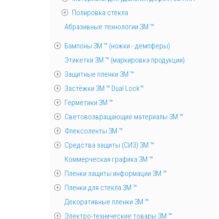
Полировка стекла
Абразивные технологии 3М ™
Бампоны 3М ™ (ножки - демпферы)
Этикетки 3М ™ (маркировка продукции)
Защитные пленки 3М ™
Застёжки 3М ™ Dual Lock™
Герметики 3М ™
Световозвращающие материалы 3М ™
Флексоленты 3М ™
Средства защиты (СИЗ) 3M ™
Коммерческая графика 3М ™
Пленки защиты информации 3М ™
Пленки для стекла 3М ™
Декоративные пленки 3М ™
Электро-технические товары 3М ™