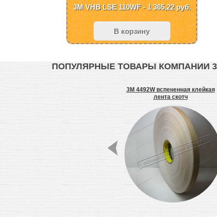
3M VHB LSE 110WF - 1 365,22
руб.
В корзину
ПОПУЛЯРНЫЕ ТОВАРЫ КОМПАНИИ 
ейкая
Crystal 3M 7725-314
3M 4492W вспененная клейкая
каная
Самоклеющаяся пленка
лента скотч