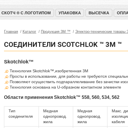
СКОТЧ ® С ЛОГОТИПОМ
УПАКОВКА
ВЫСЕЧКА
ОПЛА
Главная
Каталог
Продукция 3M ™
Электро-технические товары
СОЕДИНИТЕЛИ SCOTCHLOK ™ 3M ™
Skotchlok™
Технология Skotchlok™,изобретенная 3М
Просты в использовании, для работы не требуются специаль
Позволяют осуществить подпараллеливание без зачистки изол
Технология основана на U-образном контактном элементе
Области применения Skotchlok™ 558, 560, 534, 562
Тип
Медная
Медная
Макс. д
соединителя
однопровод.
однопровод.
изоляц
жила
жила
кабеля