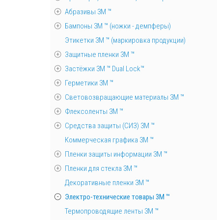
Абразивы 3М ™
Бампоны 3М ™ (ножки - демпферы)
Этикетки 3М ™ (маркировка продукции)
Защитные пленки 3М ™
Застёжки 3М ™ Dual Lock™
Герметики 3М ™
Световозвращающие материалы 3М ™
Флексоленты 3М ™
Средства защиты (СИЗ) 3M ™
Коммерческая графика 3М ™
Пленки защиты информации 3М ™
Пленки для стекла 3М ™
Декоративные пленки 3М ™
Электро-технические товары 3М ™
Термопроводящие ленты 3М ™