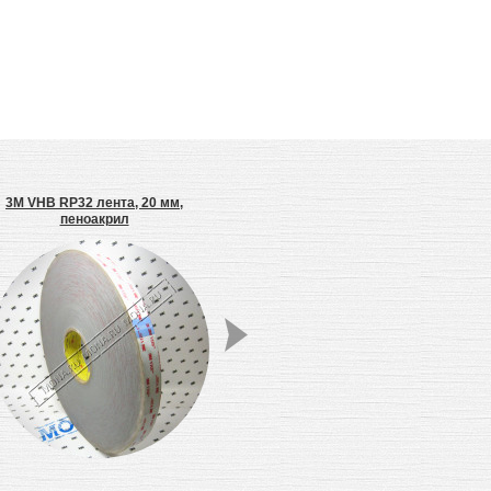
3M VHB RP32 лента, 20 мм,
3M 9738 двухсторонняя клейкая
пеноакрил
лента для сращивания, нетканая
Са