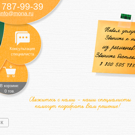
787-99-39
)
info@mona.ru
Консультация
специалиста
В корзине:
0 тов.