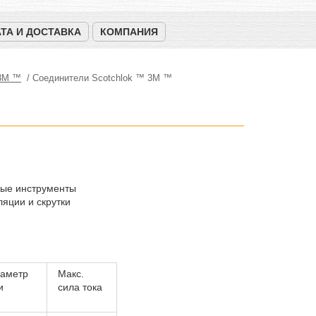
ТА И ДОСТАВКА
КОМПАНИЯ
 3М ™
Соединители Scotchlok ™ 3M ™
ные инструменты
яции и скрутки
иаметр
Макс.
ии
сила тока