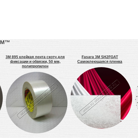
3М™
3M 895 клейкая лента скотч для
Fasara 3M SH2FGAT
фиксации и обвязки, 50 мм,
Самоклеющаяся пленка
полипропилен