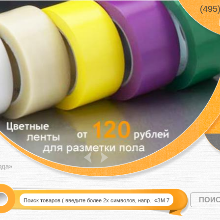
(495
ода»