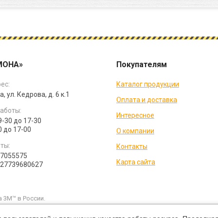
МОНА»
Покупателям
ес:
Каталог продукции
а, ул. Кедрова, д. 6 к.1
Оплата и доставка
аботы:
Интересное
9-30 до 17-30
0 до 17-00
О компании
ты:
Контакты
07055575
Карта сайта
027739680627
 3M™ в России.
и каких условиях не является публичной офертой, которая определяетс
ущую цену на продукцию в рублях вы можете уточнить по телефонам ко