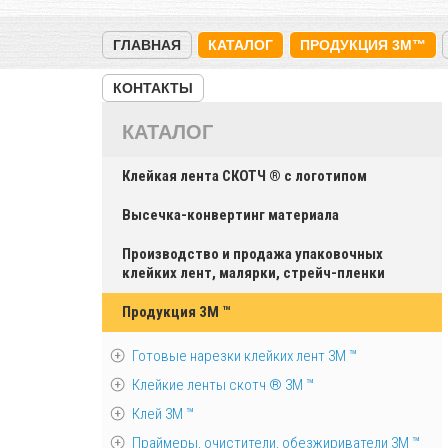
ГЛАВНАЯ
КАТАЛОГ
ПРОДУКЦИЯ 3M™
КОНТАКТЫ
КАТАЛОГ
Клейкая лента СКОТЧ ® с логотипом
Высечка-конвертинг материала
Производство и продажа упаковочных
клейких лент, малярки, стрейч-пленки
Продукция 3M ™
Готовые нарезки клейких лент 3M ™
Клейкие ленты скотч ® 3M ™
Клей 3М ™
Праймеры, очистители, обезжириватели 3М ™