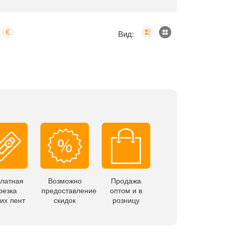
€
Вид:
латная
Возможно
Продажа
резка
предоставление
оптом и в
их лент
скидок
розницу