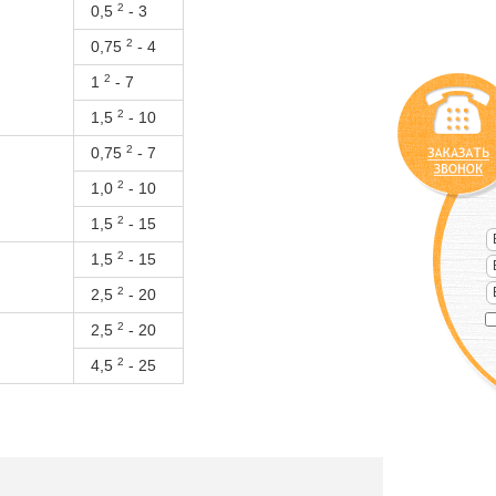
2
0,5
- 3
2
0,75
- 4
2
1
- 7
2
1,5
- 10
2
0,75
- 7
2
1,0
- 10
2
1,5
- 15
2
1,5
- 15
2
2,5
- 20
2
2,5
- 20
2
4,5
- 25