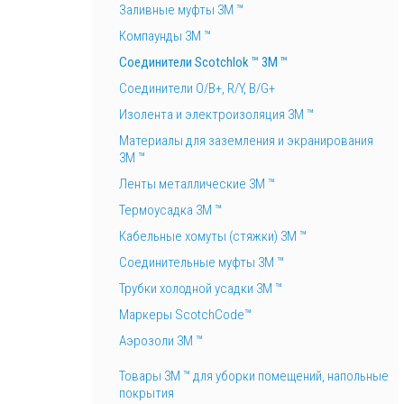
Заливные муфты 3М ™
Компаунды 3М ™
Соединители Scotchlok ™ 3M ™
Соединители O/B+, R/Y, B/G+
Изолента и электроизоляция 3М ™
Материалы для заземления и экранирования
3M ™
Ленты металлические 3M ™
Термоусадка 3М ™
Кабельные хомуты (стяжки) 3М ™
Соединительные муфты 3М ™
Трубки холодной усадки 3М ™
Маркеры ScotchCode™
Аэрозоли 3М ™
Товары 3М ™ для уборки помещений, напольные
покрытия