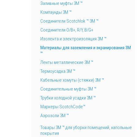
Заливные муфты 3М ™
Компаунды 3М ™
Соединители Scotchlok ™ 3M ™
Соединители O/B+, R/Y, B/G+
Изолента и электроизоляция 3М ™
Материалы для заземления и экранирования 3M
™
Ленты металлические 3M ™
Термоусадка 3М ™
Кабельные хомуты (стяжки) 3М ™
Соединительные муфты 3М ™
Трубки холодной усадки 3М ™
Маркеры ScotchCode™
Аэрозоли 3М ™
Товары 3М ™ для уборки помещений, напольные
покрытия