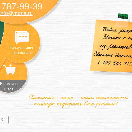
787-99-39
)
info@mona.ru
Консультация
специалиста
В корзине:
0 тов.