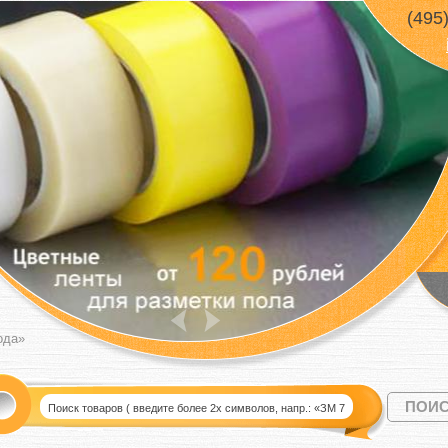
(495
ода»