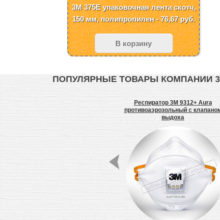
3M 375E упаковочная лента скотч,
150 мм, полипропилен - 76,67
руб.
В корзину
ПОПУЛЯРНЫЕ ТОВАРЫ КОМПАНИИ 
М
Респиратор 3M 9152R / 9152RS
Респиратор 3M 9312+ Aura
VFlex противоаэрозольный
противоаэрозольный с клапано
выдоха