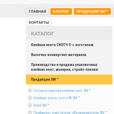
ГЛАВНАЯ
КАТАЛОГ
ПРОДУКЦИЯ 3M™
КОНТАКТЫ
КАТАЛОГ
Клейкая лента СКОТЧ ® с логотипом
Высечка-конвертинг материала
Производство и продажа упаковочных
клейких лент, малярки, стрейч-пленки
Продукция 3M ™
Готовые нарезки клейких лент 3M ™
Клейкие ленты скотч ® 3M ™
Клей 3М ™
Праймеры, очистители, обезжириватели 3М ™