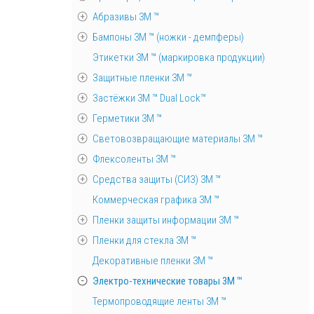
Абразивы 3М ™
Бампоны 3М ™ (ножки - демпферы)
Этикетки 3М ™ (маркировка продукции)
Защитные пленки 3М ™
Застёжки 3М ™ Dual Lock™
Герметики 3М ™
Световозвращающие материалы 3М ™
Флексоленты 3М ™
Средства защиты (СИЗ) 3M ™
Коммерческая графика 3М ™
Пленки защиты информации 3М ™
Пленки для стекла 3М ™
Декоративные пленки 3М ™
Электро-технические товары 3М ™
Термопроводящие ленты 3М ™