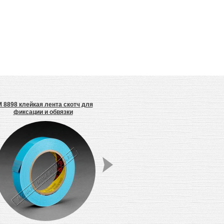
 8898 клейкая лента скотч для
Валик прикаточный 3М
Респи
фиксации и обвязки
VFl