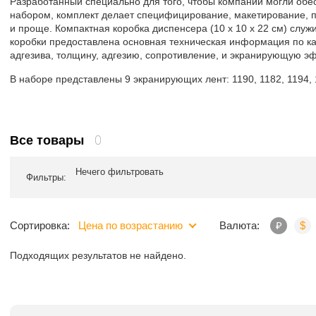
Разработанный специально для того, чтобы компании могли обе
набором, комплект делает специфицирование, макетирование, п
и проще. Компактная коробка диспенсера (10 x 10 x 22 см) слу
коробки предоставлена основная техническая информация по ка
адгезива, толщину, адгезию, сопротивление, и экранирующую э
В наборе представлены 9 экранирующих лент: 1190, 1182, 1194, 1
0
Все товары
Нечего фильтровать
Фильтры:
Сортировка:
Цена по возрастанию
Валюта:
₽
$
Подходящих результатов не найдено.