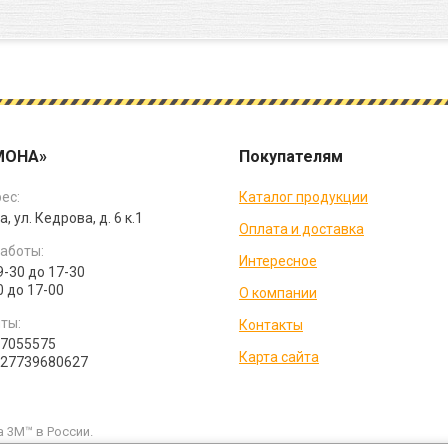
МОНА»
Покупателям
ес:
Каталог продукции
а, ул. Кедрова, д. 6 к.1
Оплата и доставка
аботы:
Интересное
9-30 до 17-30
0 до 17-00
О компании
ты:
Контакты
07055575
Карта сайта
027739680627
 3M™ в России.