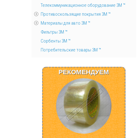
Телекоммуникационное оборудование 3М ™
Противоскользящие покрытия 3М ™
Материалы для авто 3М ™
Фильтры 3М ™
Сорбенты 3М ™
Потребительские товары 3М ™
РЕКОМЕНДУЕМ