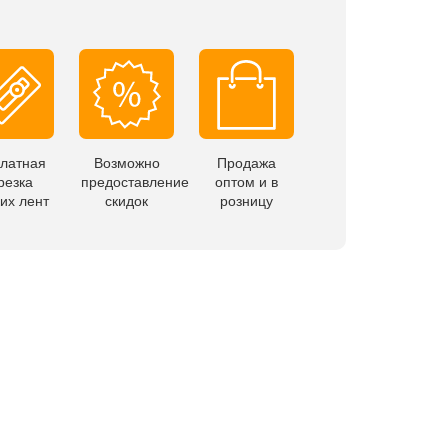
латная
Возможно
Продажа
резка
предоставление
оптом и в
их лент
скидок
розницу