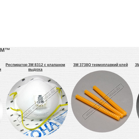
3М™
Респиратор 3M 8312 с клапаном
3M 3738Q термоплавкий клей
3M
м
выдоха