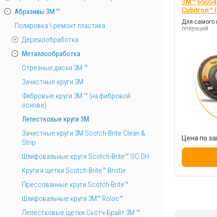
3M™ 65054
Cubitron™ 
Абразивы 3М ™
Для самого 
Полировка \ ремонт пластика
операций
Деревообработка
Металлообработка
Отрезные диски 3М ™
Зачистные круги 3М
Фибровые круги 3М ™ (на фибровой
основе)
Лепестковые круги 3M
Зачистные круги 3М Scotch-Brite Clean &
Цена по за
Strip
Шлифовальные круги Scotch-Brite™ SC-DH
Круги и щетки Scotch-Brite™ Bristle
Прессованные круги Scotch-Brite™
Шлифовальные круги 3M™ Roloc™
Лепестковые щетки Скотч-Брайт 3М ™