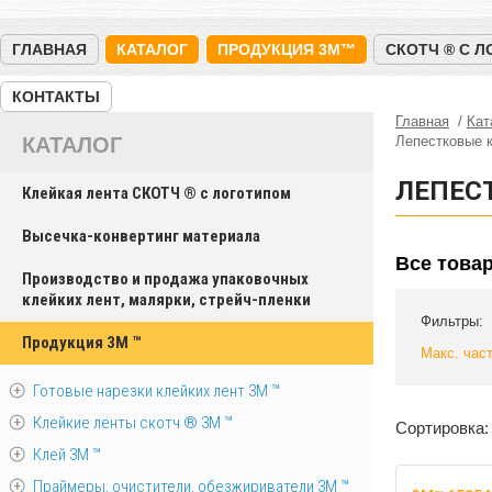
ГЛАВНАЯ
КАТАЛОГ
ПРОДУКЦИЯ 3M™
СКОТЧ ® С 
КОНТАКТЫ
Главная
Кат
КАТАЛОГ
Лепестковые к
ЛЕПЕСТ
Клейкая лента СКОТЧ ® с логотипом
Высечка-конвертинг материала
Все това
Производство и продажа упаковочных
клейких лент, малярки, стрейч-пленки
Фильтры:
Продукция 3M ™
Макс. час
Готовые нарезки клейких лент 3M ™
Клейкие ленты скотч ® 3M ™
Сортировка:
Клей 3М ™
Праймеры, очистители, обезжириватели 3М ™