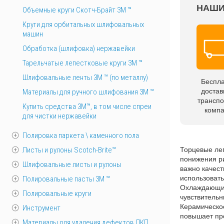
НАШИ
Объемные круги Скотч-Брайт 3M ™
Круги для орбитальных шлифовальных
машин
Обработка (шлифовка) нержавейки
Тарельчатые лепестковые круги 3М ™
Шлифовальные ленты 3M ™ (по металлу)
Беспл
достав
Материалы для ручного шлифования 3М ™
трансп
Купить средства 3М™, в том числе спреи
комп
для чистки нержавейки
Полировка паркета \ каменного пола
Листы и рулоны Scotch-Brite™
Торцевые леп
понижения ри
Шлифовальные листы и рулоны
важно качест
использовать
Полировальные пасты 3М ™
Охлаждающие
Полировальные круги
чувствительн
Керамическо
Инструмент
повышает про
Материалы для удаления дефектов ЛКП