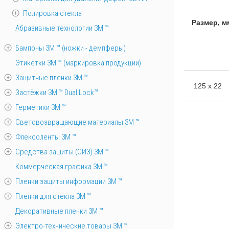
Полировка стекла
Размер, м
Абразивные технологии 3М ™
Бампоны 3М ™ (ножки - демпферы)
Этикетки 3М ™ (маркировка продукции)
Защитные пленки 3М ™
125 х 22
Застёжки 3М ™ Dual Lock™
Герметики 3М ™
Световозвращающие материалы 3М ™
Флексоленты 3М ™
Средства защиты (СИЗ) 3M ™
Коммерческая графика 3М ™
Пленки защиты информации 3М ™
Пленки для стекла 3М ™
Декоративные пленки 3М ™
Электро-технические товары 3М ™