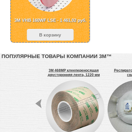
ЗМ VHB 160WF LSE - 1 461,02
руб.
В корзину
ПОПУЛЯРНЫЕ ТОВАРЫ КОМПАНИИ 3М™
тор 3M 9152R / 9152RS
3M 468MP клеепереносящая
Респирато
противоаэрозольный
двусторонняя лента, 1220 мм
св