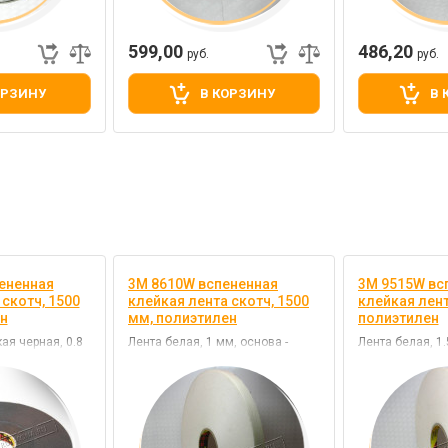
599,00
486,20
руб.
руб.
ОРЗИНУ
В КОРЗИНУ
В 
ененная
3M 8610W вспененная
3M 9515W вс
скотч, 1500
клейкая лента скотч, 1500
клейкая лент
н
мм, полиэтилен
полиэтилен
ая черная, 0.8
Лента белая, 1 мм, основа -
Лента белая, 1.
этилен, клей -
полиэтилен, клей - акрил
полиэтилен, кле