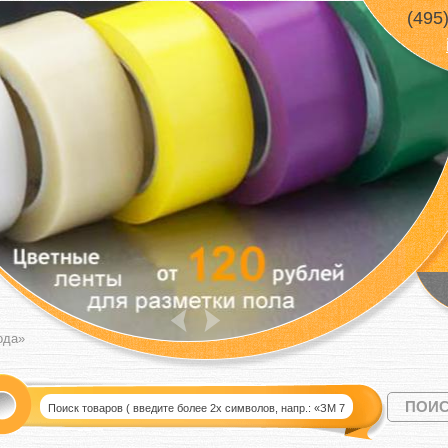
(495
ода»