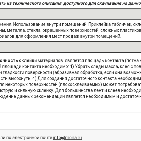
ать
из технического описания
,
доступного для скачивания
на данно
ения. Использование внутри помещений. Приклейка табличек, скл
ны, металла, стекла, окрашенных поверхностей, сложных пластико
риалов для оформления мест продаж внутри помещений.
очность склейки
материалов является площадь контакта (пятна 
й площади контакта необходимо:
1)
Убрать следы масла, клея c по
гладкости поверхности (абразивная обработка, если она возмож
ости высохнуть; 4) Для создания достаточного контакта необходи
Для некоторых поверхностей (плохосклеиваемых) может потребоват
струю и сильную склейку. Для большинства лент и клеев необход
юдение данных рекомендаций является необходимым и достаточ
или по электронной почте
info@mona.ru
.