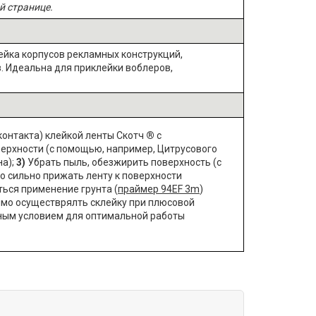
й странице.
ейка корпусов рекламных конструкций,
в. Идеальна для приклейки воблеров,
контакта) клейкой ленты Скотч
®
с
верхности (с помощью, например,
Цитрусового
на);
3)
Убрать пыль, обезжирить поверхность (с
мо сильно прижать ленту к поверхности
ься применение грунта (
праймер 94EF 3m
)
имо осуществрялть склейку при плюсовой
ным условием для оптимальной работы