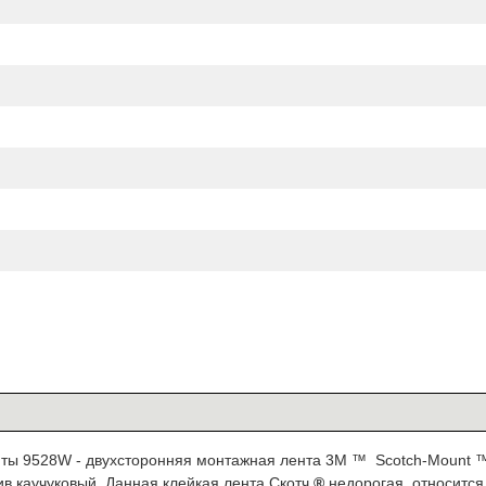
нты 9528W - д
вухсторонняя монтажная лента 3M ™
Scotch-Mount ™
ив каучуковый. Данная клейкая лента Скотч
®
недорогая, относится 