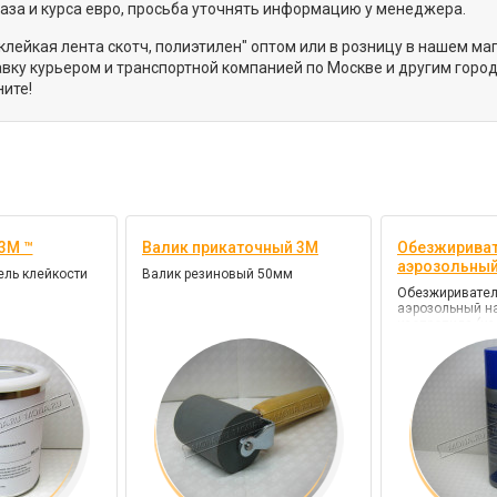
каза и курса евро, просьба уточнять информацию у менеджера.
лейкая лента скотч, полиэтилен" оптом или в розницу в нашем ма
ку курьером и транспортной компанией по Москве и другим город
ите!
3М ™
Валик прикаточный 3М
Обезжириват
аэрозольны
ель клейкости
Валик резиновый 50мм
Обезжиривател
аэрозольный н
изопропила (из