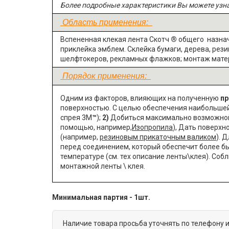
Более подробные характеристики Вы можете узн
Область применения:
Вспененная клекая лента Скотч
®
общего назнач
приклейка эмблем. Склейка бумаги, дерева, рези
шелфтокеров, рекламных флажков; монтаж мате
Порядок применения:
Одним из факторов, влияющих на полученную
пр
поверхностью. С целью обеспечения наибольше
спрея 3М
™
);
2)
Добиться максимально возможной 
помощью, например,
Изопропила
), Дать поверхн
(например,
резиновым прикаточным валиком
). 
перед соединением, который обеспечит более бы
температуре (см. тех описание ленты\клея).
Собл
монтажной ленты \ клея.
Минимальная партия - 1шт.
Наличие товара просьба уточнять по телефону 