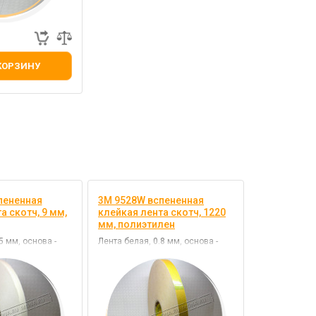
КОРЗИНУ
пененная
3M 9528W вспененная
а скотч, 9 мм,
клейкая лента скотч, 1220
мм, полиэтилен
5 мм, основа -
Лента белая, 0.8 мм, основа -
й - акрил
полиэтилен, клей - каучук