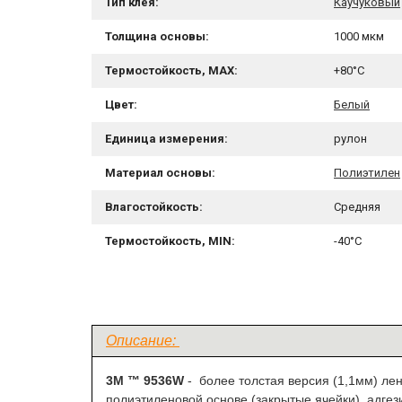
Тип клея:
Каучуковый
Толщина основы:
1000 мкм
Термостойкость, MAX:
+80°C
Цвет:
Белый
Единица измерения:
рулон
Материал основы:
Полиэтилен
Влагостойкость:
Средняя
Термостойкость, MIN:
-40°C
Описание:
3M ™ 9536W
- более толстая версия (1,1мм) ле
полиэтиленовой основе (закрытые ячейки), адгез