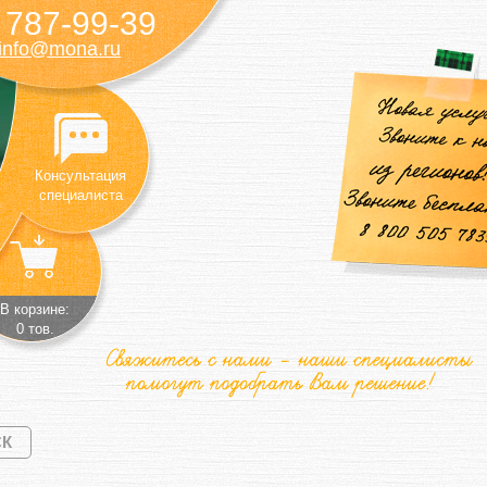
787-99-39
)
info@mona.ru
Консультация
специалиста
В корзине:
0 тов.