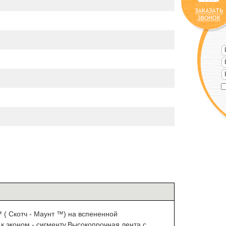
 ( Скотч - Маунт
™
)
на вспененной
к эконом - сигменту.Высокопрочная лента с