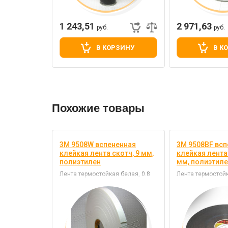
1 243,51
2 971,63
руб.
руб.
В КОРЗИНУ
В К
Похожие товары
3M 9508W вспененная
3M 9508BF всп
клейкая лента скотч, 9 мм,
клейкая лента 
полиэтилен
мм, полиэтиле
Лента термостойкая белая, 0.8
Лента термостойк
мм, основа - полиэтилен, клей -
мм, основа - поли
акрил
акрил