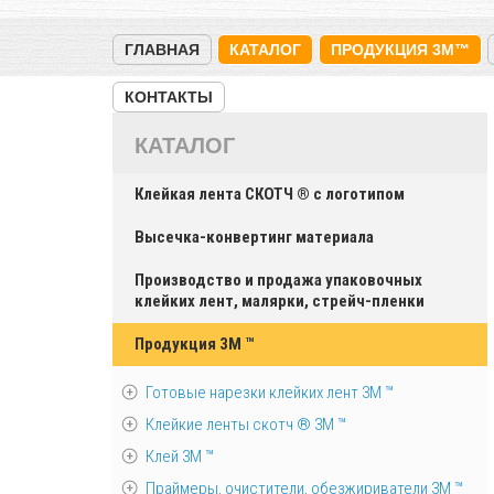
ГЛАВНАЯ
КАТАЛОГ
ПРОДУКЦИЯ 3M™
КОНТАКТЫ
КАТАЛОГ
Клейкая лента СКОТЧ ® с логотипом
Высечка-конвертинг материала
Производство и продажа упаковочных
клейких лент, малярки, стрейч-пленки
Продукция 3M ™
Готовые нарезки клейких лент 3M ™
Клейкие ленты скотч ® 3M ™
Клей 3М ™
Праймеры, очистители, обезжириватели 3М ™