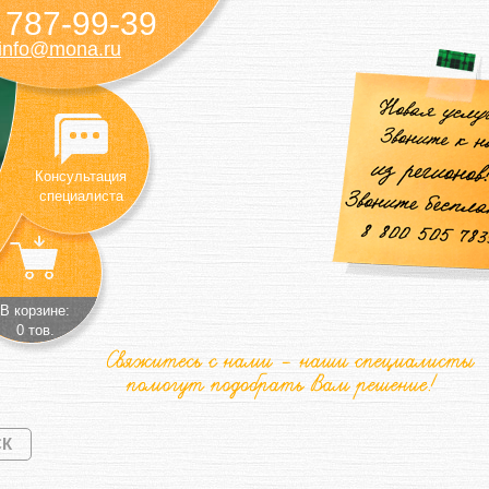
787-99-39
)
info@mona.ru
Консультация
специалиста
В корзине:
0 тов.