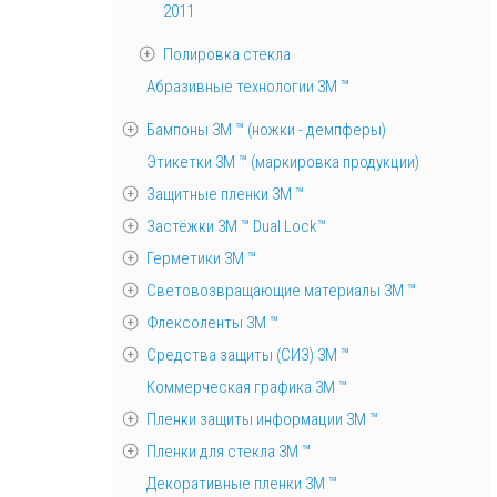
2011
Полировка стекла
Абразивные технологии 3М ™
Бампоны 3М ™ (ножки - демпферы)
Этикетки 3М ™ (маркировка продукции)
Защитные пленки 3М ™
Застёжки 3М ™ Dual Lock™
Герметики 3М ™
Световозвращающие материалы 3М ™
Флексоленты 3М ™
Средства защиты (СИЗ) 3M ™
Коммерческая графика 3М ™
Пленки защиты информации 3М ™
Пленки для стекла 3М ™
Декоративные пленки 3М ™