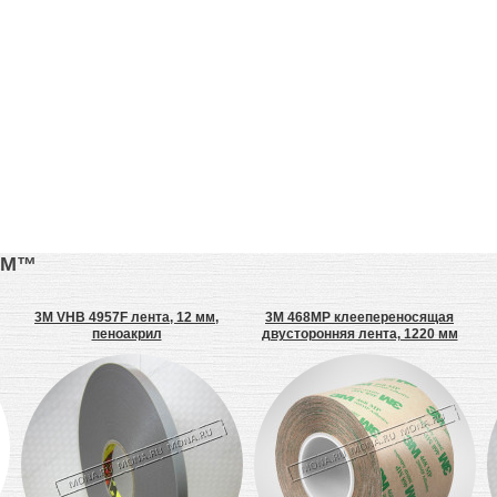
3М™
3M VHB 4957F лента, 12 мм,
3M 468MP клеепереносящая
пеноакрил
двусторонняя лента, 1220 мм