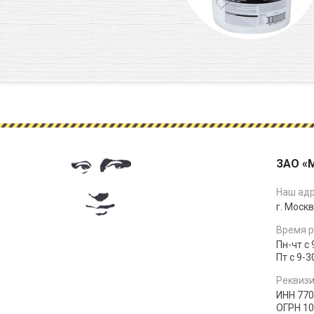
ЗАО «
Наш адр
г. Москв
Время р
Пн-чт с 
Пт с 9-3
Реквизи
ИНН 77
ОГРН 1