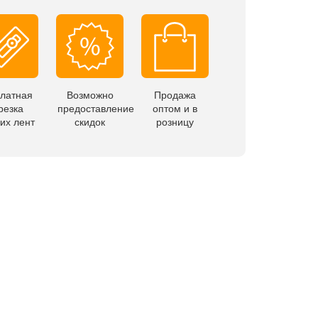
латная
Возможно
Продажа
резка
предоставление
оптом и в
их лент
скидок
розницу