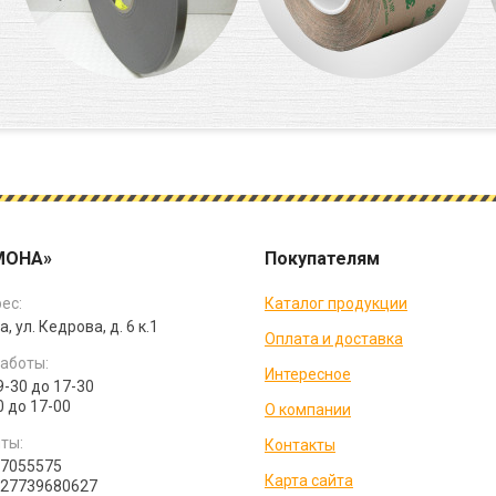
МОНА»
Покупателям
ес:
Каталог продукции
а, ул. Кедрова, д. 6 к.1
Оплата и доставка
аботы:
Интересное
9-30 до 17-30
0 до 17-00
О компании
ты:
Контакты
07055575
Карта сайта
027739680627