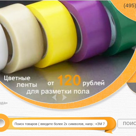
(495
ода»