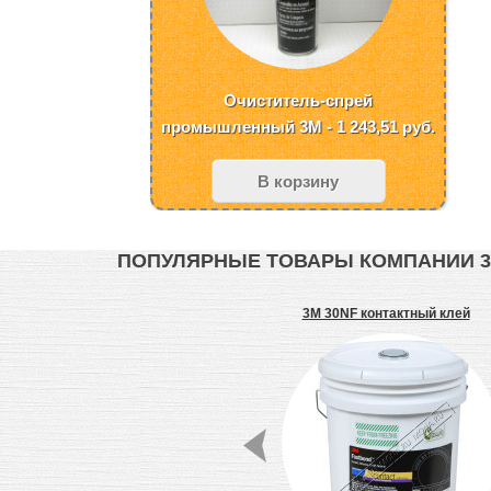
Очиститель-спрей
промышленный 3M - 1 243,51
руб.
В корзину
ПОПУЛЯРНЫЕ ТОВАРЫ КОМПАНИИ 
ra
3M 969 клеепереносящая
3M 30NF контактный клей
паном
двухсторонняя лента, 13 мм