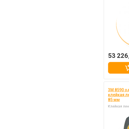
53 226
3M 8590 о
клейкая л
85 мм
Клейкая лен
токопровод
акриловым 