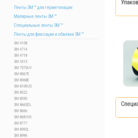
Упако
Ленты 3М ™ для герметизации
Малярные ленты 3М ™
Специальные ленты 3M ™
Ленты для фиксации и обвязки 3M ™
3M 4108
3M 4714
3M 4718
3M 5413
3M 7070UV
3M 8067E
3M 8068E
3M 810RUS
3M 8522
3M 8590
Специ
3M 8663DL
3M 8666
3M 8681HS
3M 8777
3M 8992L
3M 8996