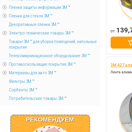
Пленки защиты информации 3М ™
Пленки для стекла 3М ™
Декоративные пленки 3М ™
139,
от
Электро-технические товары 3М ™
Товары 3М ™ для уборки помещений, напольные
покрытия
Телекоммуникационное оборудование 3М ™
Противоскользящие покрытия 3М ™
3M 427 кл
Материалы для авто 3М ™
Лента алюм
Фильтры 3М ™
Сорбенты 3М ™
Потребительские товары 3М ™
РЕКОМЕНДУЕМ