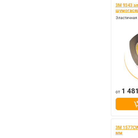
3M 9343 э
шумогасящ
Эластичная
1 48
от
3M 1577CW
мм