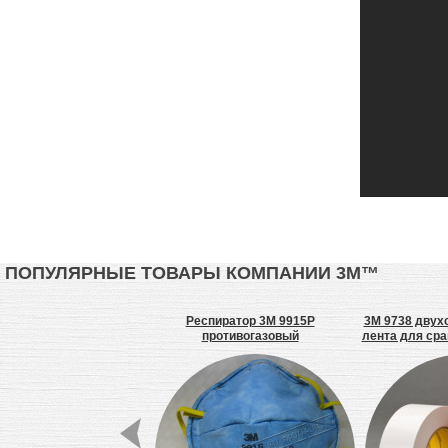
ПОПУЛЯРНЫЕ ТОВАРЫ КОМПАНИИ 3М™
 \ E1720H Флексолента
Респиратор 3M 9915P
3M 9738 двух
едней жесткости
противогазовый
лента для сра