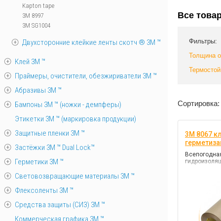
Kapton tape
Все това
3M 8997
3M SG1004
Фильтры:
Двухсторонние клейкие ленты скотч ® 3M ™
Толщина 
Клей 3М ™
Термостой
Праймеры, очистители, обезжириватели 3М ™
Абразивы 3М ™
Сортировка:
Бампоны 3М ™ (ножки - демпферы)
Этикетки 3М ™ (маркировка продукции)
Защитные пленки 3М ™
3M 8067 к
герметиза
Застёжки 3М ™ Dual Lock™
Всепогодная
Герметики 3М ™
гидроизоля
Световозвращающие материалы 3М ™
Флексоленты 3М ™
Средства защиты (СИЗ) 3M ™
Коммерческая графика 3М ™