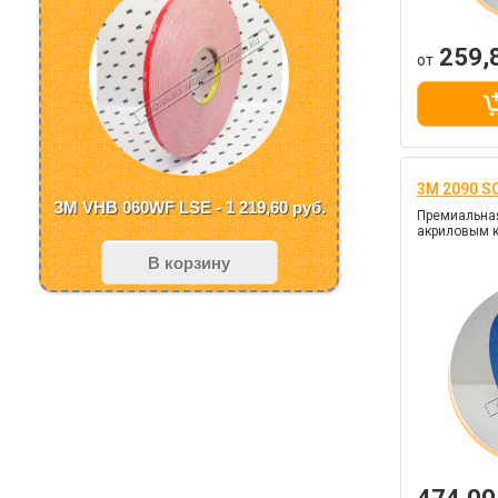
259,
от
3M 2090 S
ЗМ VHB 060WF LSE - 1 219,60
руб.
Премиальная
акриловым к
В корзину