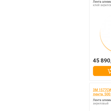
Лента алюми
клей акрил
45 890
3M 1577C
лента, 50
Лента алюми
акриловый