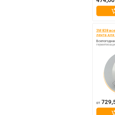
474,0
3M 838 вс
лента для
Всепогодная
герметизац
729,
от