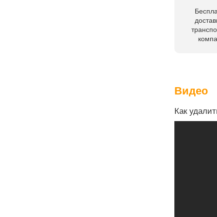
Беспл
достав
трансп
комп
Видео
Как удалит