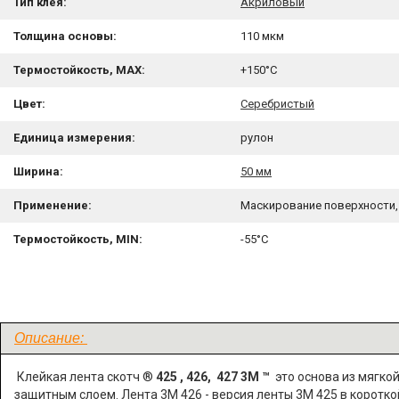
Тип клея:
Акриловый
Толщина основы:
110 мкм
Термостойкость, MAX:
+150°C
Цвет:
Серебристый
Единица измерения:
рулон
Ширина:
50 мм
Применение:
Маскирование поверхности,
Термостойкость, MIN:
-55°C
Описание:
Клейкая лента скотч ®
425 , 426, 427 3М ™
это основа из мягко
защитным слоем. Лента 3М 426 - версия ленты 3М 425 в короткой