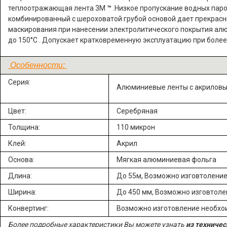
теплоотражающая лента 3М
™
.
Низкое пропускание водных паро
комбинированный с шероховатой грубой основой дает прекрасн
маскирования при нанесении электролитического покрытия ал
до 150°C . Допускает кратковременную эксплуатацию при более
Особенности:
Серия:
Алюминиевые ленты с акрилов
Цвет:
Серебряная
Толщина:
110 микрон
Клей:
Акрил
Основа:
Мягкая алюминиевая фольга
Длина:
До 55м, Возможно изговтолени
Ширина:
До 450 мм, Возможно изговтол
Конвертинг:
Возможно изготовление необх
Более подробные характеристики Вы можете узнать
из техничес