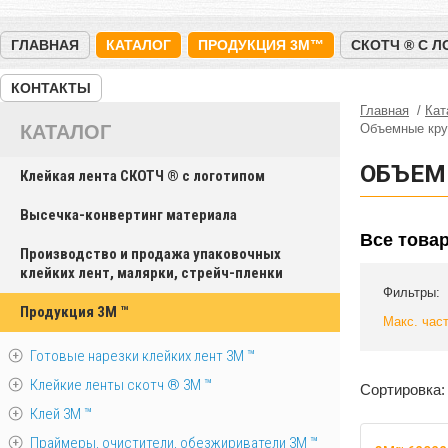
ГЛАВНАЯ
КАТАЛОГ
ПРОДУКЦИЯ 3M™
СКОТЧ ® С 
КОНТАКТЫ
Главная
Кат
КАТАЛОГ
Объемные кр
ОБЪЕМ
Клейкая лента СКОТЧ ® с логотипом
Высечка-конвертинг материала
Все това
Производство и продажа упаковочных
клейких лент, малярки, стрейч-пленки
Фильтры:
Продукция 3M ™
Макс. час
Готовые нарезки клейких лент 3M ™
Клейкие ленты скотч ® 3M ™
Сортировка:
Клей 3М ™
Праймеры, очистители, обезжириватели 3М ™