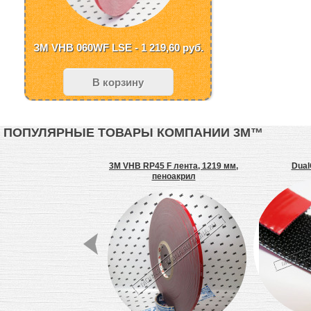
ЗМ VHB 060WF LSE - 1 219,60
руб.
В корзину
ПОПУЛЯРНЫЕ ТОВАРЫ КОМПАНИИ 3М™
 4912F лента, 12 мм,
3M VHB RP45 F лента, 1219 мм,
Dual
пеноакрил
пеноакрил