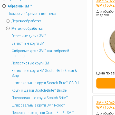
3M™ 62022
WM (150х2
Абразивы 3М ™
Для обработ
Полировка \ ремонт пластика
изделий
Деревообработка
Металлообработка
Отрезные диски 3М ™
Зачистные круги 3М
Фибровые круги 3М ™ (на фибровой
основе)
Лепестковые круги 3M
Зачистные круги 3М Scotch-Brite Clean &
Цена по за
Strip
Шлифовальные круги Scotch-Brite™ SC-DH
Круги и щетки Scotch-Brite™ Bristle
Прессованные круги Scotch-Brite™
3M™ 62042
Шлифовальные круги 3M™ Roloc™
WM (150х2
Лепестковые щетки Скотч-Брайт 3М ™
Для обработ