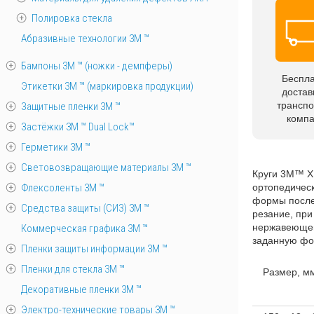
Полировка стекла
Абразивные технологии 3М ™
Бампоны 3М ™ (ножки - демпферы)
Беспл
Этикетки 3М ™ (маркировка продукции)
достав
трансп
Защитные пленки 3М ™
комп
Застёжки 3М ™ Dual Lock™
Герметики 3М ™
Световозвращающие материалы 3М ™
Круги 3M™ X
Флексоленты 3М ™
ортопедическ
формы после
Средства защиты (СИЗ) 3M ™
резание, при
нержавеющей 
Коммерческая графика 3М ™
заданную фо
Пленки защиты информации 3М ™
Пленки для стекла 3М ™
Размер, м
Декоративные пленки 3М ™
Электро-технические товары 3М ™