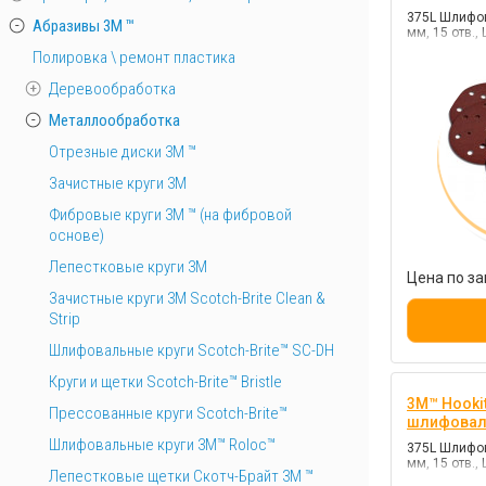
375L Шлифов
Абразивы 3М ™
мм, 15 отв., 
Полировка \ ремонт пластика
Деревообработка
Металлообработка
Отрезные диски 3М ™
Зачистные круги 3М
Фибровые круги 3М ™ (на фибровой
основе)
Лепестковые круги 3M
Цена по за
Зачистные круги 3М Scotch-Brite Clean &
Strip
Шлифовальные круги Scotch-Brite™ SC-DH
Круги и щетки Scotch-Brite™ Bristle
3M™ Hookit
Прессованные круги Scotch-Brite™
шлифоваль
Шлифовальные круги 3M™ Roloc™
375L Шлифов
мм, 15 отв.,
Лепестковые щетки Скотч-Брайт 3М ™