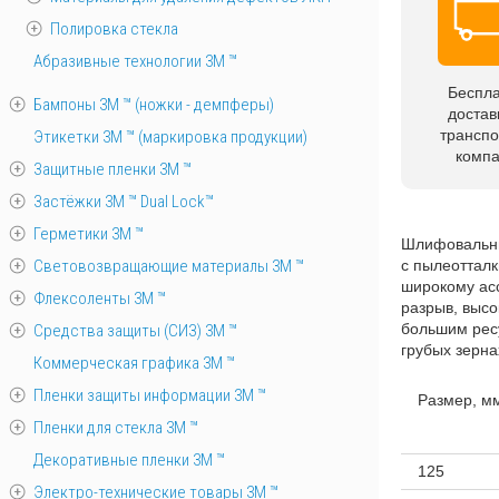
Полировка стекла
Абразивные технологии 3М ™
Беспл
Бампоны 3М ™ (ножки - демпферы)
достав
трансп
Этикетки 3М ™ (маркировка продукции)
комп
Защитные пленки 3М ™
Застёжки 3М ™ Dual Lock™
Герметики 3М ™
Шлифовальны
Световозвращающие материалы 3М ™
с пылеоттал
широкому асс
Флексоленты 3М ™
разрыв, высо
большим ресу
Средства защиты (СИЗ) 3M ™
грубых зерна
Коммерческая графика 3М ™
Пленки защиты информации 3М ™
Размер, м
Пленки для стекла 3М ™
Декоративные пленки 3М ™
125
Электро-технические товары 3М ™