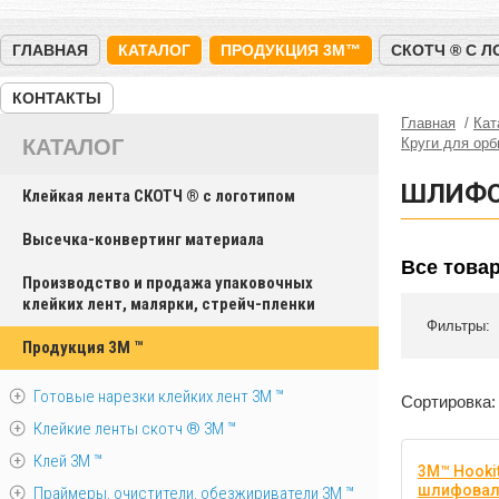
ГЛАВНАЯ
КАТАЛОГ
ПРОДУКЦИЯ 3M™
СКОТЧ ® С 
КОНТАКТЫ
Главная
Кат
КАТАЛОГ
Круги для ор
ШЛИФО
Клейкая лента СКОТЧ ® с логотипом
Высечка-конвертинг материала
Все това
Производство и продажа упаковочных
клейких лент, малярки, стрейч-пленки
Фильтры:
Продукция 3M ™
Готовые нарезки клейких лент 3M ™
Сортировка:
Клейкие ленты скотч ® 3M ™
Клей 3М ™
3M™ Hookit
шлифоваль
Праймеры, очистители, обезжириватели 3М ™