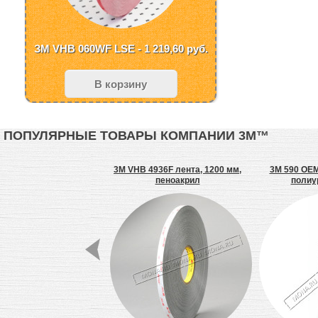
ЗМ VHB 060WF LSE - 1 219,60
руб.
В корзину
ПОПУЛЯРНЫЕ ТОВАРЫ КОМПАНИИ 3М™
B 50F лента, 20 мм,
3M VHB 4936F лента, 1200 мм,
3M 590 OEM
пеноакрил
пеноакрил
полиу