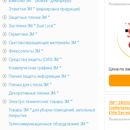
Бампоны 3М ™ (ножки - демпферы)
Пневматичес
Этикетки 3М ™ (маркировка продукции)
отличается 
долговечно
Защитные пленки 3М ™
Застёжки 3М ™ Dual Lock™
Герметики 3М ™
Световозвращающие материалы 3М ™
Флексоленты 3М ™
Средства защиты (СИЗ) 3M ™
Коммерческая графика 3М ™
Цена по за
Пленки защиты информации 3М ™
Пленки для стекла 3М ™
Декоративные пленки 3М ™
Электро-технические товары 3М ™
3M™ 28505
(орбитал
Товары 3М ™ для уборки помещений, напольные
Elite Serie
покрытия
Пневматичес
Телекоммуникационное оборудование 3М ™
отличается 
долговечно