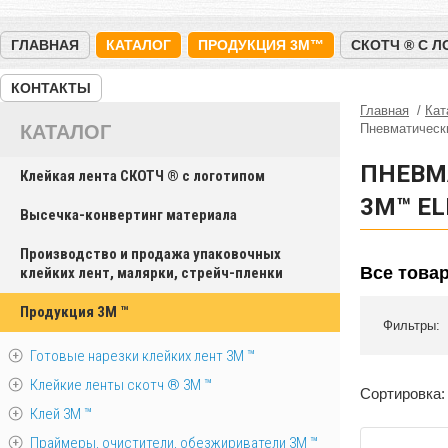
ГЛАВНАЯ
КАТАЛОГ
ПРОДУКЦИЯ 3M™
СКОТЧ ® С 
КОНТАКТЫ
Главная
Кат
КАТАЛОГ
Пневматическ
ПНЕВМ
Клейкая лента СКОТЧ ® с логотипом
3М™ EL
Высечка-конвертинг материала
Производство и продажа упаковочных
Все това
клейких лент, малярки, стрейч-пленки
Продукция 3M ™
Фильтры:
Готовые нарезки клейких лент 3M ™
Клейкие ленты скотч ® 3M ™
Сортировка:
Клей 3М ™
Праймеры, очистители, обезжириватели 3М ™