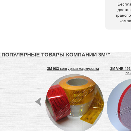
Беспл
достав
трансп
комп
ПОПУЛЯРНЫЕ ТОВАРЫ КОМПАНИИ 3М™
двухсторонняя клейкая
3M 983 контурная маркировка
3M VHB 4912
котч, 25 мм, нетканая
пе