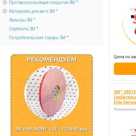
Противоскользящие покрытия 3М ™
Материалы для авто 3М ™
Фильтры 3М ™
Сорбенты 3М ™
Потребительские товары 3М ™
Цена по за
РЕКОМЕНДУЕМ
3M™ 28513
(орбитал
Elite Serie
Пневматичес
отличается 
долговечно
ЗМ VHB 060WF LSE - 1 219,60
руб.