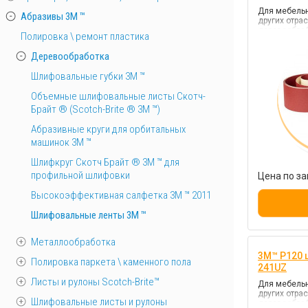
Для мебель
Абразивы 3М ™
других отра
деревообра
Полировка \ ремонт пластика
Деревообработка
Шлифовальные губки 3М ™
Объемные шлифовальные листы Скотч-
Брайт ® (Scotch-Brite ® 3M ™)
Абразивные круги для орбитальных
машинок 3М ™
Шлифкруг Скотч Брайт ® 3М ™ для
профильной шлифовки
Цена по за
Высокоэффективная салфетка 3М ™ 2011
Шлифовальные ленты 3М ™
Металлообработка
3M™ P120 
Полировка паркета \ каменного пола
241UZ
Листы и рулоны Scotch-Brite™
Для мебель
других отра
Шлифовальные листы и рулоны
деревообра