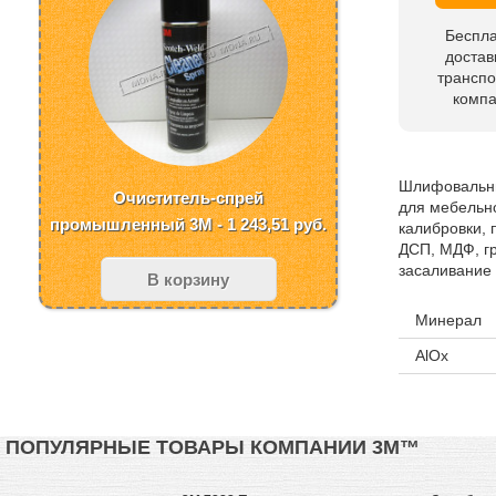
Беспл
достав
трансп
комп
Шлифовальны
Очиститель-спрей
для мебельн
промышленный 3M - 1 243,51
руб.
калибровки,
ДСП, МДФ, г
засаливание 
В корзину
Минерал
AlOx
ПОПУЛЯРНЫЕ ТОВАРЫ КОМПАНИИ 3М™