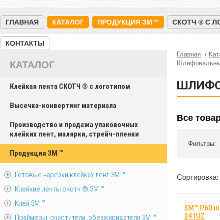
ГЛАВНАЯ
КАТАЛОГ
ПРОДУКЦИЯ 3M™
СКОТЧ ® С 
КОНТАКТЫ
Главная
Кат
КАТАЛОГ
Шлифовальны
ШЛИФО
Клейкая лента СКОТЧ ® с логотипом
Высечка-конвертинг материала
Все това
Производство и продажа упаковочных
клейких лент, малярки, стрейч-пленки
Фильтры:
Продукция 3M ™
Готовые нарезки клейких лент 3M ™
Сортировка:
Клейкие ленты скотч ® 3M ™
Клей 3М ™
3M™ P60 ш
241UZ
Праймеры, очистители, обезжириватели 3М ™