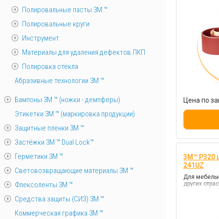
Полировальные пасты 3М ™
Полировальные круги
Инструмент
Материалы для удаления дефектов ЛКП
Полировка стекла
Абразивные технологии 3М ™
Бампоны 3М ™ (ножки - демпферы)
Цена по за
Этикетки 3М ™ (маркировка продукции)
Защитные пленки 3М ™
Застёжки 3М ™ Dual Lock™
Герметики 3М ™
3M™ P320 
241UZ
Световозвращающие материалы 3М ™
Для мебель
Флексоленты 3М ™
других отра
деревообра
Средства защиты (СИЗ) 3M ™
Коммерческая графика 3М ™