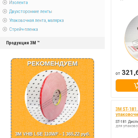
Изолента
Двухсторонние ленты
Упаковочная лента, малярка
Стрейч-пленка
Продукция 3M ™
РЕКОМЕНДУЕМ
321,
от
3M ST-181
упаковочн
ST-181 Дисп
для упаково
3M VHB LSE 110WF - 1 365,22
руб.