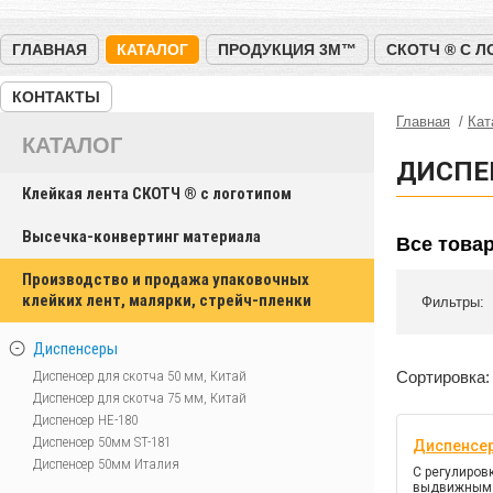
ГЛАВНАЯ
КАТАЛОГ
ПРОДУКЦИЯ 3M™
СКОТЧ ® С 
КОНТАКТЫ
Главная
Кат
КАТАЛОГ
ДИСПЕ
Клейкая лента СКОТЧ ® с логотипом
Высечка-конвертинг материала
Все това
Производство и продажа упаковочных
клейких лент, малярки, стрейч-пленки
Фильтры:
Диспенсеры
Диспенсер для скотча 50 мм, Китай
Сортировка:
Диспенсер для скотча 75 мм, Китай
Диспенсер HE-180
Диспенсер 50мм ST-181
Диспенсер
Диспенсер 50мм Италия
С регулиров
выдвижным