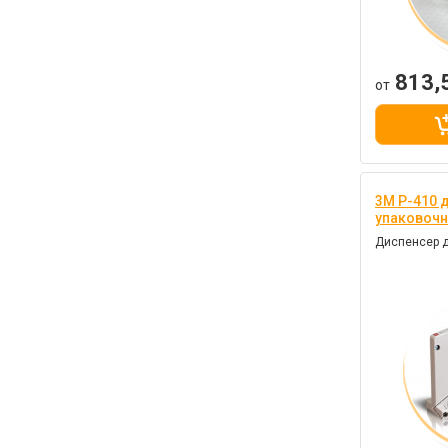
813,
от
3M P-410 
упаковочн
Диспенсер д