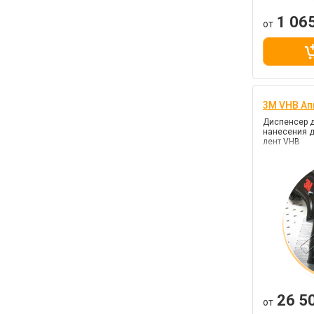
1 06
от
3M VHB Ап
Диспенсер д
нанесения д
лент VHB
26 5
от