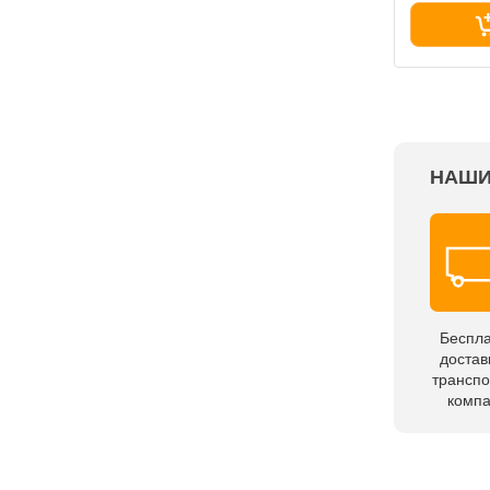
НАШИ
Беспл
достав
трансп
комп