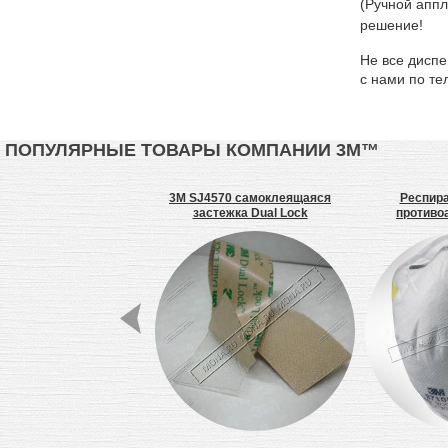
(Ручной апп
решение!
Не все диспе
с нами по те
ПОПУЛЯРНЫЕ ТОВАРЫ КОМПАНИИ 3М™
 тонкая двухсторонняя
3M SJ4570 самоклеящаяся
Респира
лента скотч, 1200 мм,
застежка Dual Lock
противо
нетканая