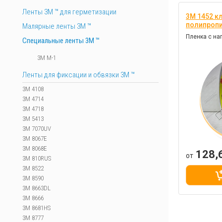
Ленты 3М ™ для герметизации
3M 1452 к
полипроп
Малярные ленты 3М ™
Пленка с н
Специальные ленты 3M ™
3M M-1
Ленты для фиксации и обвязки 3M ™
3M 4108
3M 4714
3M 4718
3M 5413
3M 7070UV
3M 8067E
3M 8068E
128,
от
3M 810RUS
3M 8522
3M 8590
3M 8663DL
3M 8666
3M 8681HS
3M 8777