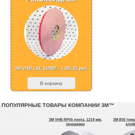
3M VHB LSE 110WF - 1 365,22
руб.
В корзину
ПОПУЛЯРНЫЕ ТОВАРЫ КОМПАНИИ 3М™
0A-407-GQ Защитные
3M VHB RP45 лента, 1219 мм,
3M 850 тонк
ушники Optime II
пеноакрил
клей