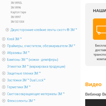
3M 8992L
3M 8996
НАШИ
Kapton tape
3M 8997
3M SG1004
Двухсторонние клейкие ленты скотч ® 3M ™
Клей 3М ™
Беспл
Праймеры, очистители, обезжириватели 3М ™
достав
Абразивы 3М ™
трансп
комп
Бампоны 3М ™ (ножки - демпферы)
Этикетки 3М ™ (маркировка продукции)
Защитные пленки 3М ™
Застёжки 3М ™ Dual Lock™
Видео
Герметики 3М ™
Световозвращающие материалы 3М ™
Вебинар В
Флексоленты 3М ™