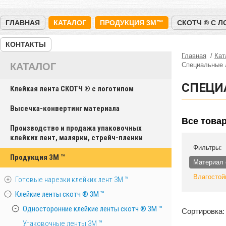
ГЛАВНАЯ
КАТАЛОГ
ПРОДУКЦИЯ 3M™
СКОТЧ ® С 
КОНТАКТЫ
Главная
Кат
КАТАЛОГ
Специальные
СПЕЦИ
Клейкая лента СКОТЧ ® с логотипом
Высечка-конвертинг материала
Все това
Производство и продажа упаковочных
клейких лент, малярки, стрейч-пленки
Фильтры:
Продукция 3M ™
Материал 
Влагостой
Готовые нарезки клейких лент 3M ™
Клейкие ленты скотч ® 3M ™
Односторонние клейкие ленты скотч ® 3M ™
Сортировка:
Упаковочные ленты 3М ™