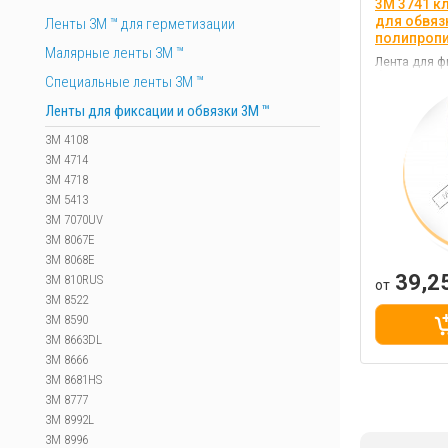
3M 3741 к
для обвязк
Ленты 3М ™ для герметизации
полипроп
Малярные ленты 3М ™
Лента для ф
безопасност
Специальные ленты 3M ™
транспортир
Ленты для фиксации и обвязки 3M ™
3M 4108
3M 4714
3M 4718
3M 5413
3M 7070UV
3M 8067E
3M 8068E
39,2
3M 810RUS
от
3M 8522
3M 8590
3M 8663DL
3M 8666
3M 8681HS
3M 8777
3M 8992L
3M 8996