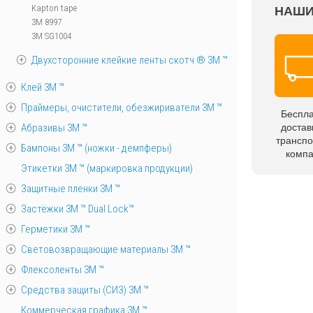
Kapton tape
НАШИ
3M 8997
3M SG1004
Двухсторонние клейкие ленты скотч ® 3M ™
Клей 3М ™
Праймеры, очистители, обезжириватели 3М ™
Беспл
Абразивы 3М ™
достав
трансп
Бампоны 3М ™ (ножки - демпферы)
комп
Этикетки 3М ™ (маркировка продукции)
Защитные пленки 3М ™
Застёжки 3М ™ Dual Lock™
Герметики 3М ™
Световозвращающие материалы 3М ™
Флексоленты 3М ™
Средства защиты (СИЗ) 3M ™
Коммерческая графика 3М ™