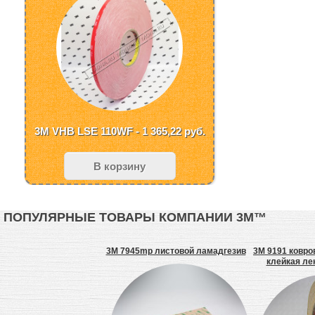
3M VHB LSE 110WF - 1 365,22
руб.
В корзину
ПОПУЛЯРНЫЕ ТОВАРЫ КОМПАНИИ 3М™
 клей аэрозольный
3M 7945mp листовой ламадгезив
3M 9191 ковро
клейкая лен