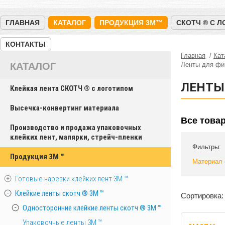
ГЛАВНАЯ
КАТАЛОГ
ПРОДУКЦИЯ 3M™
СКОТЧ ® С 
КОНТАКТЫ
Главная
Кат
КАТАЛОГ
Ленты для фи
ЛЕНТЫ 
Клейкая лента СКОТЧ ® с логотипом
Высечка-конвертинг материала
Все това
Производство и продажа упаковочных
клейких лент, малярки, стрейч-пленки
Фильтры:
Продукция 3M ™
Материал 
Готовые нарезки клейких лент 3M ™
Клейкие ленты скотч ® 3M ™
Сортировка:
Односторонние клейкие ленты скотч ® 3M ™
Упаковочные ленты 3М ™