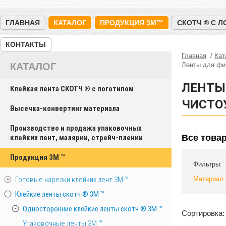
ГЛАВНАЯ
КАТАЛОГ
ПРОДУКЦИЯ 3M™
СКОТЧ ® С 
КОНТАКТЫ
Главная
Кат
КАТАЛОГ
Ленты для фи
ЛЕНТЫ 
Клейкая лента СКОТЧ ® с логотипом
ЧИСТО
Высечка-конвертинг материала
Производство и продажа упаковочных
Все това
клейких лент, малярки, стрейч-пленки
Продукция 3M ™
Фильтры:
Готовые нарезки клейких лент 3M ™
Материал 
Клейкие ленты скотч ® 3M ™
Односторонние клейкие ленты скотч ® 3M ™
Сортировка:
Упаковочные ленты 3М ™