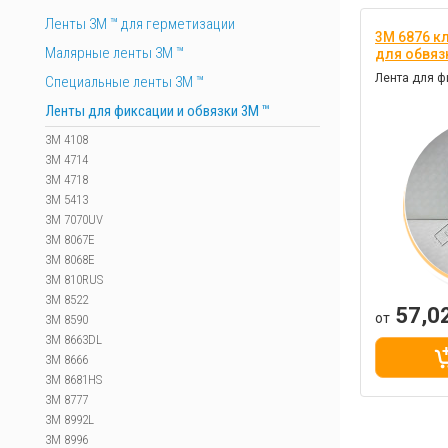
Ленты 3М ™ для герметизации
3M 6876 к
Малярные ленты 3М ™
для обвяз
Лента для 
Специальные ленты 3M ™
Ленты для фиксации и обвязки 3M ™
3M 4108
3M 4714
3M 4718
3M 5413
3M 7070UV
3M 8067E
3M 8068E
3M 810RUS
3M 8522
57,0
от
3M 8590
3M 8663DL
3M 8666
3M 8681HS
3M 8777
3M 8992L
3M 8996