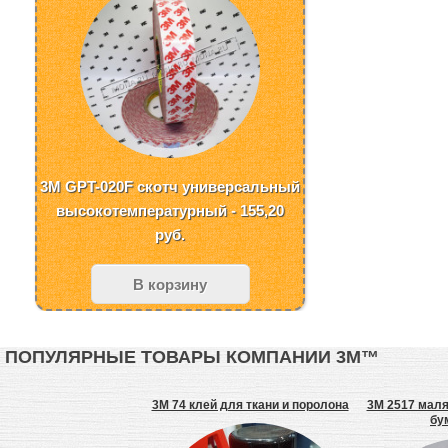
3M GPT-020F скотч универсальный
высокотемпературный - 155,20
руб.
В корзину
ПОПУЛЯРНЫЕ ТОВАРЫ КОМПАНИИ 3М™
0A-407-GQ Защитные
3М 74 клей для ткани и поролона
3M 2517 маля
ушники Optime II
бу