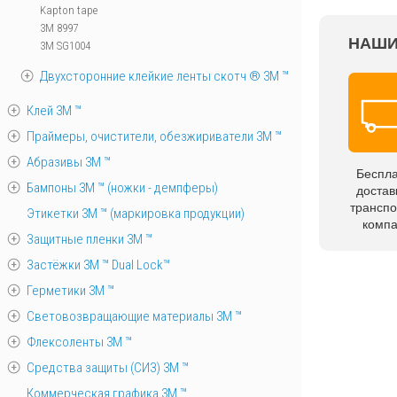
Kapton tape
3M 8997
НАШИ
3M SG1004
Двухсторонние клейкие ленты скотч ® 3M ™
Клей 3М ™
Праймеры, очистители, обезжириватели 3М ™
Абразивы 3М ™
Беспл
Бампоны 3М ™ (ножки - демпферы)
достав
трансп
Этикетки 3М ™ (маркировка продукции)
комп
Защитные пленки 3М ™
Застёжки 3М ™ Dual Lock™
Герметики 3М ™
Световозвращающие материалы 3М ™
Флексоленты 3М ™
Средства защиты (СИЗ) 3M ™
Коммерческая графика 3М ™