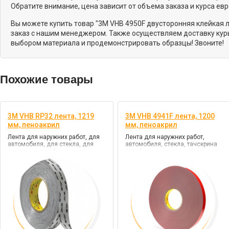
Обратите внимание, цена зависит от объема заказа и курса ев
Вы можете купить товар "3M VHB 4950F двусторонняя клейкая л
заказ с нашим менеджером. Также осуществляем доставку курь
выбором материала и продемонстрировать образцы! Звоните!
Похожие товары
3M VHB RP32 лента, 1219
3M VHB 4941F лента, 1200
мм, пеноакрил
мм, пеноакрил
Лента для наружних работ, для
Лента для наружних работ,
автомобиля, для стекла, для
автомобиля, стекла, тачскрина
тачскрина телефона, для
телефона, металлов, пластиков,
металлов, цв. серый, клей VHB
цв. серый, клей VHB
(повышенной прочности)
(повышенной прочности)