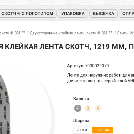
СКОТЧ ® С ЛОГОТИПОМ
УПАКОВКА
ВЫСЕЧКА
ОПЛА
 скотч ® 3M ™
Двухсторонние клейкие ленты скотч ® 3M ™
Ленты V
Я КЛЕЙКАЯ ЛЕНТА СКОТЧ, 1219 ММ,
Артикул:
7000029079
Лента для наружних работ, для а
для металлов, цв. серый, клей V
Валюта
₽
$
€
Ширина
20 мм
1219 мм