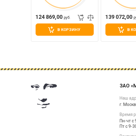
124 869,00
139 072,00
руб.
р
В КОРЗИНУ
В К
ЗАО «
Наш адр
г. Москв
Время р
Пн-чт с 
Пт с 9-3