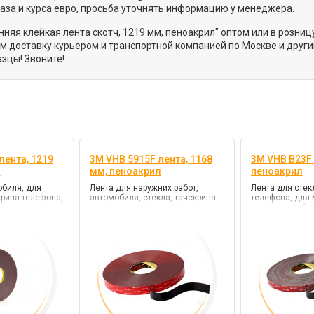
каза и курса евро, просьба уточнять информацию у менеджера.
няя клейкая лента скотч, 1219 мм, пеноакрил" оптом или в розни
 доставку курьером и транспортной компанией по Москве и други
зцы! Звоните!
лента, 1219
3M VHB 5915F лента, 1168
3M VHB B23F 
л
мм, пеноакрил
пеноакрил
обиля, для
Лента для наружних работ,
Лента для стек
крина телефона,
автомобиля, стекла, тачскрина
телефона, для 
ля наружних
телефона, металлов, пластиков,
наружних работ
 клей VHB
цв. черный, клей VHB
автомобиля, цв
ии)
(повышенной прочности)
VHB (сильной 