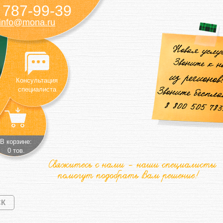
787-99-39
)
info@mona.ru
Консультация
специалиста
В корзине:
0 тов.