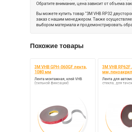
Обратите внимание, цена зависит от объема за
Вы можете купить товар "3M VHB RP32 двусторон
заказ с нашим менеджером. Также осуществляем
выбором материала и продемонстрировать обра
Похожие товары
3M VHB GPH-060GF лента,
3M VHB RP62F 
1080 мм
мм, пеноакри
Лента монтажная, клей VHB
Лента для автом
(сильной фиксации)
стекла, для тачс
для металлов, д
работ, цв. серый,
(сильной фиксац