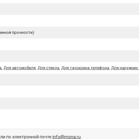
енной прочности)
а
,
Для автомобиля
,
Для стекла
,
Для тачскрина телефона
,
Для наружних
или по электронной почте
info@mona.ru
.