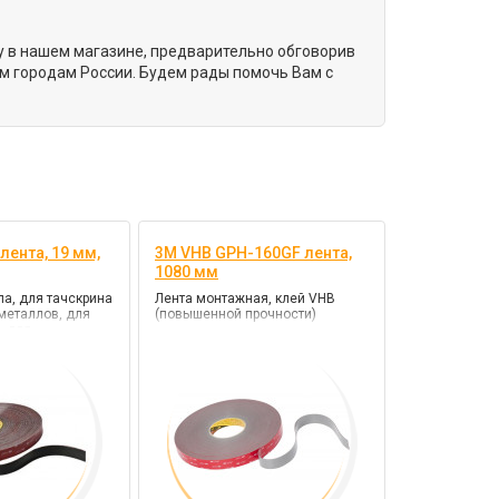
цу в нашем магазине, предварительно обговорив
м городам России. Будем рады помочь Вам с
лента, 19 мм,
3M VHB GPH-160GF лента,
1080 мм
ла, для тачскрина
Лента монтажная, клей VHB
металлов, для
(повышенной прочности)
, для
. черный, клей
фиксации)