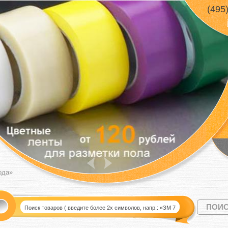
(495
ода»