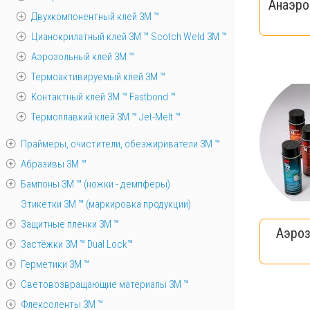
Анаэро
Двухкомпонентный клей 3M ™
Цианокрилатный клей 3М ™ Scotch Weld 3М ™
Аэрозольный клей 3M ™
Термоактивируемый клей 3М ™
Контактный клей 3М ™ Fastbond ™
Термоплавкий клей 3М ™ Jet-Melt ™
Праймеры, очистители, обезжириватели 3М ™
Абразивы 3М ™
Бампоны 3М ™ (ножки - демпферы)
Этикетки 3М ™ (маркировка продукции)
Защитные пленки 3М ™
Аэроз
Застёжки 3М ™ Dual Lock™
Герметики 3М ™
Световозвращающие материалы 3М ™
Флексоленты 3М ™