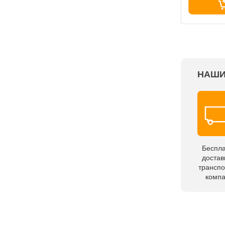
НАШИ
Беспл
достав
трансп
комп