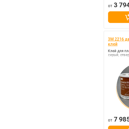
3 79
от
3M 2216 д
клей
Клей для пл
серый, отве
7 98
от