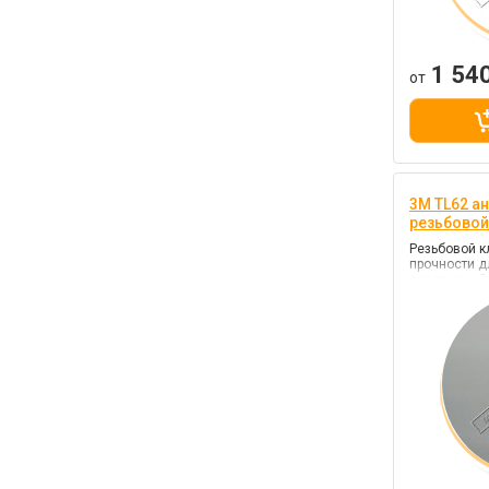
1 54
от
3M TL62 а
резьбовой
Резьбовой 
прочности д
соединений