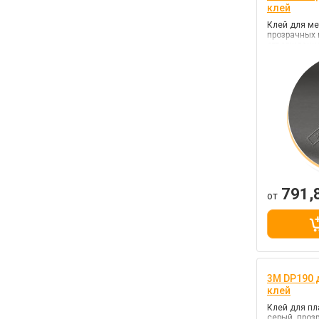
клей
Клей для ме
прозрачных 
отверждение
791,
от
3M DP190
клей
Клей для пл
серый, проз