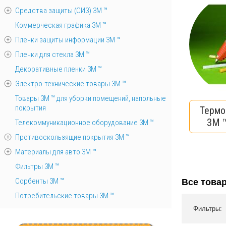
Средства защиты (СИЗ) 3M ™
Коммерческая графика 3М ™
Пленки защиты информации 3М ™
Пленки для стекла 3М ™
Декоративные пленки 3М ™
Электро-технические товары 3М ™
Товары 3М ™ для уборки помещений, напольные
покрытия
Термо
3М ™
Телекоммуникационное оборудование 3М ™
Противоскользящие покрытия 3М ™
Материалы для авто 3М ™
Фильтры 3М ™
Сорбенты 3М ™
Все това
Потребительские товары 3М ™
Фильтры: