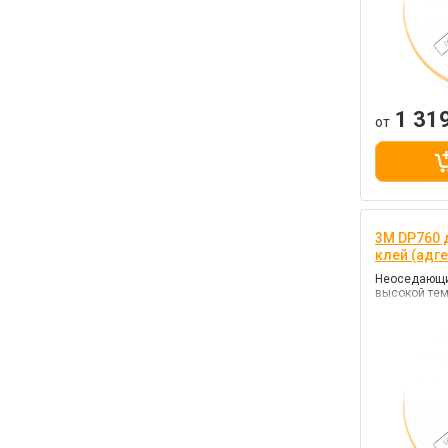
1 31
от
3M DP760
клей (адге
Неоседающи
высокой тем