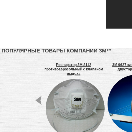
ПОПУЛЯРНЫЕ ТОВАРЫ КОМПАНИИ 3М™
 Противоскользящая
Респиратор 3M 8112
3M 9627 к
лента
противоаэрозольный с клапаном
двустор
выдоха