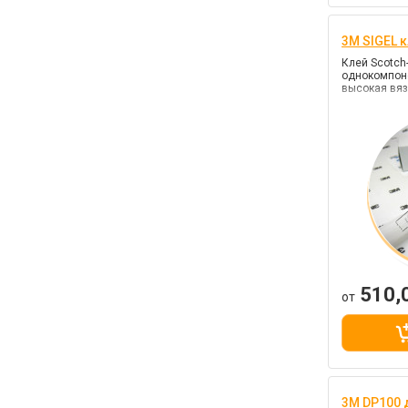
3M SIGEL 
Клей Scotch
однокомпон
высокая вяз
510,
от
3M DP100