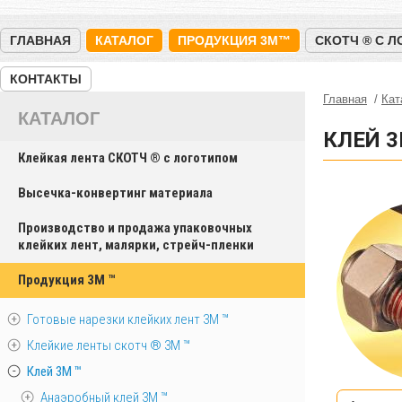
ГЛАВНАЯ
КАТАЛОГ
ПРОДУКЦИЯ 3M™
СКОТЧ ® С 
КОНТАКТЫ
Главная
Кат
КАТАЛОГ
КЛЕЙ 3
Клейкая лента СКОТЧ ® с логотипом
Высечка-конвертинг материала
Производство и продажа упаковочных
клейких лент, малярки, стрейч-пленки
Продукция 3M ™
Готовые нарезки клейких лент 3M ™
Клейкие ленты скотч ® 3M ™
Клей 3М ™
Анаэробный клей 3M ™