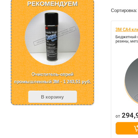
РЕКОМЕНДУЕМ
Сортировка:
3M CA4 кл
Бюджетный к
резины, мет
Очиститель-спрей
промышленный 3M - 1 243,51
руб.
В корзину
294,
от