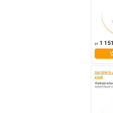
1 15
от
3M DP810
клей
Универсаль
акриловый к