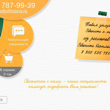
787-99-39
)
info@mona.ru
Консультация
специалиста
В корзине:
0 тов.