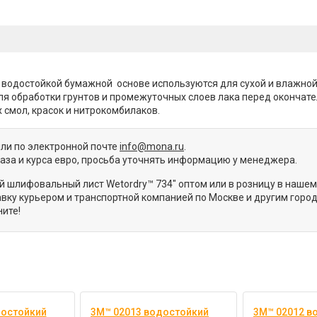
 водостойкой бумажной основе используются для сухой и влажно
я обработки грунтов и промежуточных слоев лака перед окончате
 смол, красок и нитрокомбилаков.
или по электронной почте
info@mona.ru
.
каза и курса евро, просьба уточнять информацию у менеджера.
й шлифовальный лист Wetordry™ 734" оптом или в розницу в нашем
ку курьером и транспортной компанией по Москве и другим город
ите!
достойкий
3M™ 02013 водостойкий
3M™ 02012 в