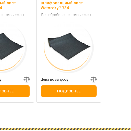
ый лист
шлифовальный лист
4
Wetordry™ 734
синтетических
Для обработки синтетических
 нитрокомбилаков
смол, красок и нитрокомбилаков
у
Цена по запросу
РОБНЕЕ
ПОДРОБНЕЕ