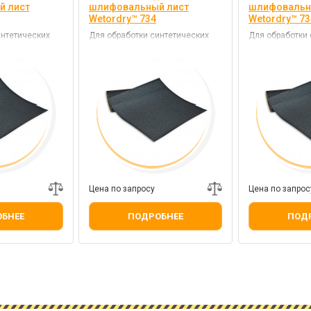
й лист
шлифовальный лист
шлифовальн
Wetordry™ 734
Wetordry™ 73
интетических
Для обработки синтетических
Для обработки 
итрокомбилаков
смол, красок и нитрокомбилаков
смол, красок и
Цена по запросу
Цена по запрос
БНЕЕ
ПОДРОБНЕЕ
ПОД