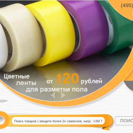
(495
ода»