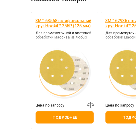
3M™ 63568 шлифовальный
3M™ 62936 шл
круг Hookit™ 255P (125 мм)
круг Hookit™ 2
Для промежуточной и чистовой
Для промежуточн
обработки массива из любых
обработки масси
пород дерева
пород дерева
Цена по запросу
Цена по запросу
ПОДРОБНЕЕ
ПОДРО