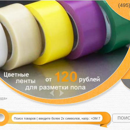
(495
ода»