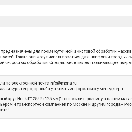
е предназначены для промежуточной и чистовой обработки массив
остей. Также они могут использоваться для шлифовки твердых с
окой скоростью обработки. Специальное пылеотталкивающее покры
или по электронной почте
info@mona.ru
.
каза и курса евро, просьба уточнять информацию у менеджера.
й круг Hookit™ 255P (125 мм)" оптом или в розницу в нашем мага
ьером и транспортной компанией по Москве и другим городам Рос
ите!