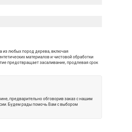
а из любых пород дерева, включая
интетических материалов и чистовой обработки
тие предотвращает засаливание, продлевая срок
зине, предварительно обговорив заказ с нашим
сии. Будем рады помочь Вам с выбором