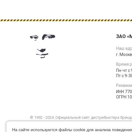
ЗАО «
Наш адр
г. Москв
Время р
Пн-чт с 
Пт с 9-3
Реквизи
ИНН 77
ОГРН 1
© 1992 - 2024. Официальный сайт дистрибьютера бренда
Интернет-сайт носит информационный характер и ни пр
положениями статьи 437 Гражданского кодекса РФ. Тек
На сайте используются файлы cookie для анализа поведени