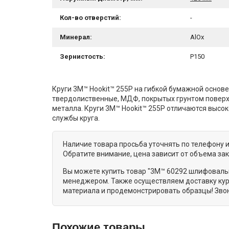
Кол-во отверстий:
-
Минерал:
AlOx
Зернистость:
P150
Круги 3M™ Hookit™ 255P на гибкой бумажной основ
твердолиственные, МДФ, покрытых грунтом поверхн
металла. Круги 3M™ Hookit™ 255P отличаются выс
службы круга.
Наличие товара просьба уточнять по телефону 
Обратите внимание, цена зависит от объема за
Вы можете купить товар "3M™ 60292 шлифовальны
менеджером. Также осуществляем доставку кур
материала и продемонстрировать образцы! Звон
Похожие товары