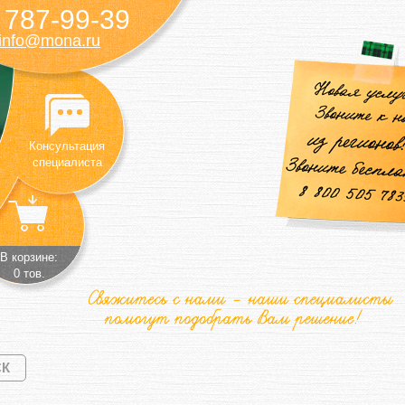
787-99-39
)
info@mona.ru
Консультация
специалиста
В корзине:
0 тов.