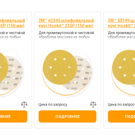
ифовальный
3M™ 63345 шлифовальный
3M™ 63349 
55P (150 мм)
круг Hookit™ 255P (150 мм)
круг Hookit™
ой и чистовой
Для промежуточной и чистовой
Для промежуто
ва из любых
обработки массива из любых
обработки мас
пород дерева
пород дерева
Цена по запросу
Цена по запрос
БНЕЕ
ПОДРОБНЕЕ
ПОД