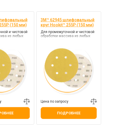
шлифовальный
3M™ 62945 шлифовальный
 255P (150 мм)
круг Hookit™ 255P (150 мм)
чной и чистовой
Для промежуточной и чистовой
сива из любых
обработки массива из любых
пород дерева
у
Цена по запросу
РОБНЕЕ
ПОДРОБНЕЕ