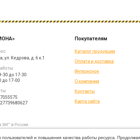
МОНА»
Покупателям
ес:
Каталог продукции
а, ул. Кедрова, д. 6 к.1
Оплата и доставка
аботы:
Интересное
9-30 до 17-30
0 до 17-00
О компании
ты:
Контакты
07055575
Карта сайта
027739680627
 3M™ в России.
и каких условиях не является публичной офертой, которая определяетс
ущую цену на продукцию в рублях вы можете уточнить по телефонам ко
я пользователей и повышения качества работы ресурса. Продолжая