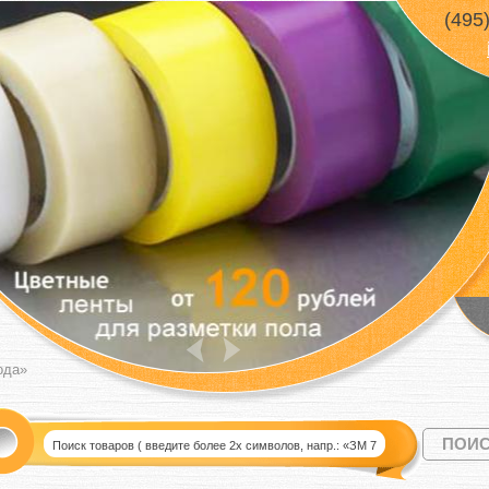
(495
ода»