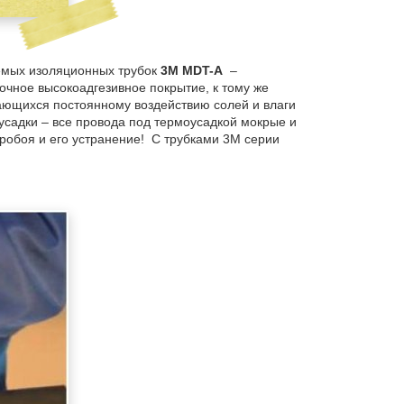
аемых изоляционных трубок
3
M
MDT
-
A
–
очное высокоадгезивное покрытие, к тому же
ающихся постоянному воздействию солей и влаги
усадки – все провода под термоусадкой мокрые и
пробоя и его устранение! С трубками 3М серии