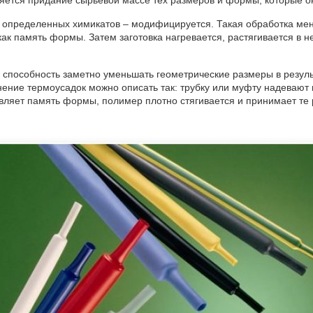
яется придание сырьевой массе тех размеров и формы, которые он
 определенных химикатов – модифицируется. Такая обработка мен
ак память формы. Затем заготовка нагревается, растягивается в не
– способность заметно уменьшать геометрические размеры в резул
ение термоусадок можно описать так: трубку или муфту надевают н
аявляет память формы, полимер плотно стягивается и принимает те