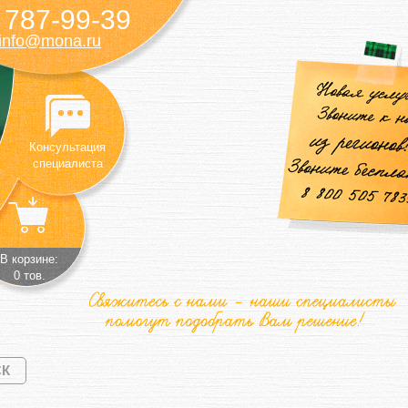
787-99-39
)
info@mona.ru
Консультация
специалиста
В корзине:
0 тов.