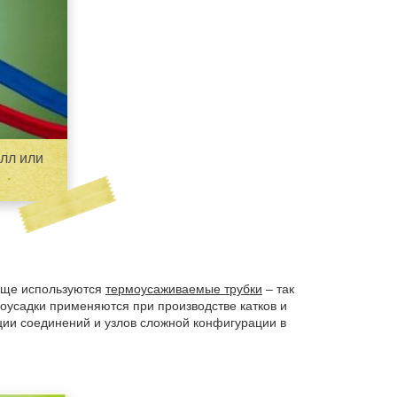
лл или
чаще используются
термоусаживаемые трубки
– так
оусадки применяются при производстве катков и
ации соединений и узлов сложной конфигурации в