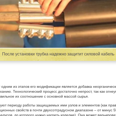
После установки трубка надежно защитит силовой кабель
 одним из этапов его модификации является добавка неорганичес
ханию. Технологический процесс достаточно непрост, так как огне
авильное их соотношение с основной массой сырья.
уют периоду работы защищаемых ими узлов и элементов (как правил
ционных свойств в почти двухсотградусном диапазоне – от минус 5
градусов, до которого нужно нагреть изделие). Она может варьирова