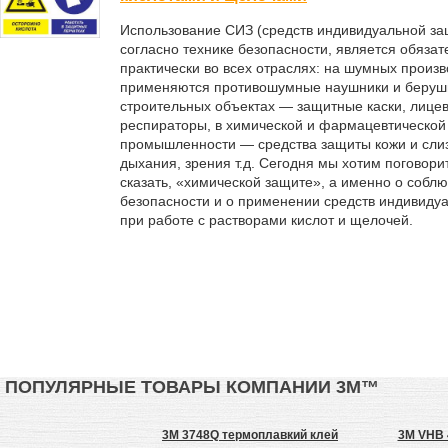
Использование СИЗ (средств индивидуальной за
согласно технике безопасности, является обяза
практически во всех отраслях: на шумных произв
применяются противошумные наушники и беруш
строительных объектах — защитные каски, лице
респираторы, в химической и фармацевтической
промышленности — средства защиты кожи и слиз
дыхания, зрения т.д. Сегодня мы хотим поговорить
сказать, «химической защите», а именно о собл
безопасности и о применении средств индивиду
при работе с растворами кислот и щелочей.
ПОПУЛЯРНЫЕ ТОВАРЫ КОМПАНИИ 3М™
 4905F лента, 9 мм,
3M 3748Q термоплавкий клей
3M VHB 