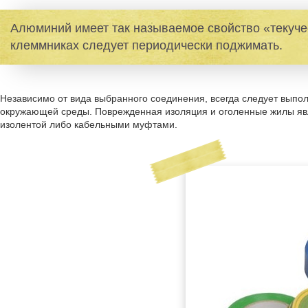
Алюминий имеет так называемое свойство «текуче
клеммниках следует периодически поджимать.
Независимо от вида выбранного соединения, всегда следует вып
окружающей среды. Поврежденная изоляция и оголенные жилы явл
изолентой либо кабельными муфтами.