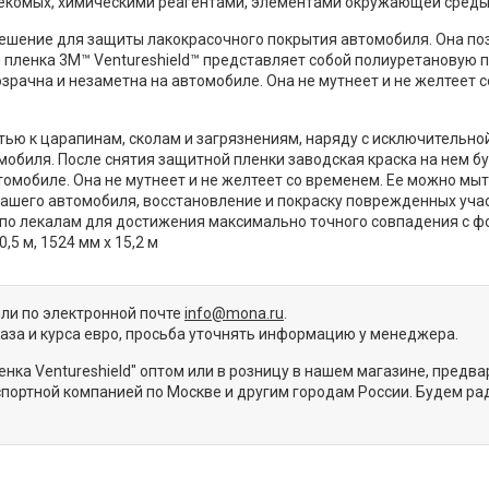
екомых, химическими реагентами, элементами окружающей среды
решение для защиты лакокрасочного покрытия автомобиля. Она по
 пленка 3M™ Ventureshield™ представляет собой полиуретановую п
зрачна и незаметна на автомобиле. Она не мутнеет и не желтеет с
ью к царапинам, сколам и загрязнениям, наряду с исключительно
мобиля. После снятия защитной пленки заводская краска на нем бу
омобиле. Она не мутнеет и не желтеет со временем. Ее можно мыт
вашего автомобиля, восстановление и покраску поврежденных учас
о лекалам для достижения максимально точного совпадения с ф
,5 м, 1524 мм х 15,2 м
или по электронной почте
info@mona.ru
.
каза и курса евро, просьба уточнять информацию у менеджера.
нка Ventureshield" оптом или в розницу в нашем магазине, предв
портной компанией по Москве и другим городам России. Будем ра