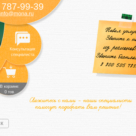
787-99-39
)
info@mona.ru
Консультация
специалиста
В корзине:
0 тов.