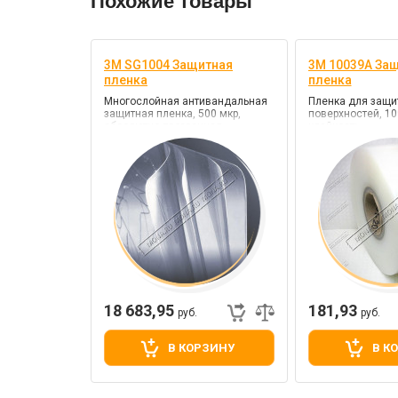
Похожие товары
3M SG1004 Защитная
3M 10039A За
пленка
пленка
Многослойная антивандальная
Пленка для защи
защитная пленка, 500 мкр,
поверхностей, 10
абсолютно прозрачная
клейкость
18 683,95
181,93
руб.
руб.
В КОРЗИНУ
В К