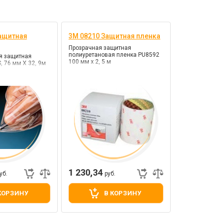
ащитная
3М 08210 Защитная пленка
Прозрачная защитная
полиуретановая пленка PU8592
я защитная
100 мм х 2, 5 м
, 76 мм Х 32, 9м
1 230,34
уб.
руб.
КОРЗИНУ
В КОРЗИНУ