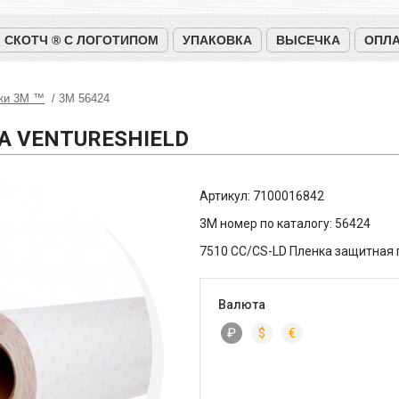
СКОТЧ ® С ЛОГОТИПОМ
УПАКОВКА
ВЫСЕЧКА
ОПЛА
ки 3М ™
3М 56424
А VENTURESHIELD
Артикул:
7100016842
3M номер по каталогу:
56424
7510 СС/CS-LD Пленка защитная 
Валюта
₽
$
€