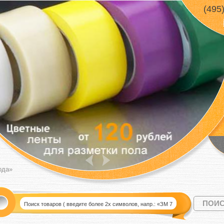
(495
ода»