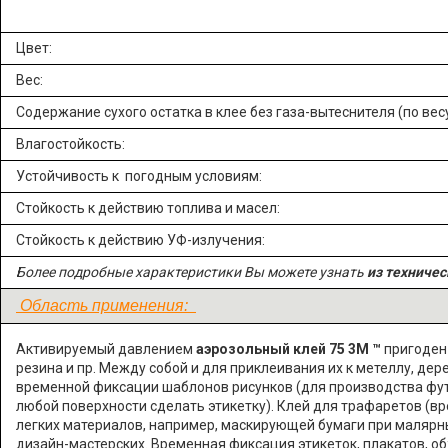
Цвет:
Вес:
Содержание сухого остатка в клее без газа-вытеснителя (по весу
Влагостойкость:
Устойчивость к погодным условиям:
Стойкость к действию топлива и масел:
Стойкость к действию УФ-излучения:
Более подробные характеристики Вы можете узнать
из техничес
Область применения:
Активируемый давлением
аэрозольный клей 75 3М
™
пригоде
резина и пр. Между собой и для приклеивания их к метеллу, де
временной фиксации шаблонов рисунков (для производства футб
любой поверхности сделать этикетку). Клей для трафаретов (в
легких материалов, например, маскирующей бумаги при малярн
дизайн-мастерских. Временная фиксация этикеток, плакатов, о