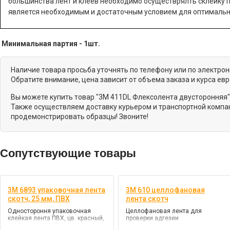
большинства лент и клеев необходимо осуществрялть склейку п
является необходимым и достаточным условием для оптимальн
Минимальная партия - 1шт.
Наличие товара просьба уточнять по телефону или по электро
Обратите внимание, цена зависит от объема заказа и курса ев
Вы можете купить товар "3M 411DL Флексолента двусторонняя"
Также осуществляем доставку курьером и транспортной компан
продемонстрировать образцы! Звоните!
Сопутствующие товары
3M 6893 упаковочная лента
3M 610 целлофановая
скотч, 25 мм, ПВХ
лента скотч
Одностороння упаковочная
Целлофановая лента для
клейкая лента ПВХ, цв. красный,
проверки адгезии
клей каучуковый